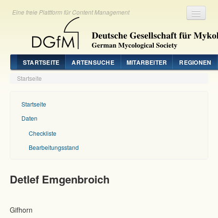
Eine freie Plattform für Content Management
Registrieren
Login
STARTSEITE
ARTENSUCHE
MITARBEITER
REGIONEN
Startseite
Startseite
Daten
Checkliste
Bearbeitungsstand
Detlef Emgenbroich
Gifhorn