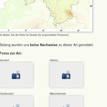
tte klicken Sie die Karte für Details (für angemeldete Personen)
Bislang wurden uns
keine Nachweise
zu dieser Art gemeldet.
Fotos zur Art:
Standort
Habitus
Detailansicht
Mikromerkmale