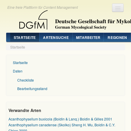
Eine freie Plattform für Content Management
Registrieren
Login
STARTSEITE
ARTENSUCHE
MITARBEITER
REGIONEN
Startseite
Startseite
Daten
Checkliste
Bearbeitungsstand
Verwandte Arten
Acanthophysellum buxicola (Boidin & Lanq.) Boidin & Gilles 2001
Acanthophysellum canadense (Skolko) Sheng H. Wu, Boidin & C.Y.
Chien 2000