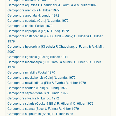
Cercophora aquatica P. Chaudhary, J. Fourn. & A.N. Miller 2007
Cercophora arenicola R. Hilber 1979
Cercophora areolata N. Lundq. 1972
Cercophora caudata (Curr.) N. Lundq. 1972
Cercophora conica Fuckel 1870
Cercophora coprophila (Fr.) N. Lundq. 1972
Cercophora costaricensis (G.C. Caroll & Munk) O. Hilber & R. Hilber
1979
Cercophora hydrophila (Kirschst.) P. Chaudhary, J. Fourn. & A.N. Mill.
2007
Cercophora lignicola (Fuckel) Richon 1911
Cercophora macrocarpa (G.C. Caroll & Munk) O. Hilber & R. Hilber
1979
Cercophora mirabilis Fuckel 1870
Cercophora muskokensis (Cain) N. Lundq. 1972
Cercophora newfieldiana (Ellis & Everh.) R. Hilber 1979
Cercophora scortea (Cain) N. Lundq. 1972
Cercophora septentrionalis N. Lundq. 1972
Cercophora silvatica N. Lundq. 1972
Cercophora solaris (Cooke & Ellis) R. Hilber & O. Hilber 1979
Cercophora sparsa (Sacc. & Fairm.) R. Hilber 1979
Cercophora sulphurella (Sacc.) R. Hilber 1979