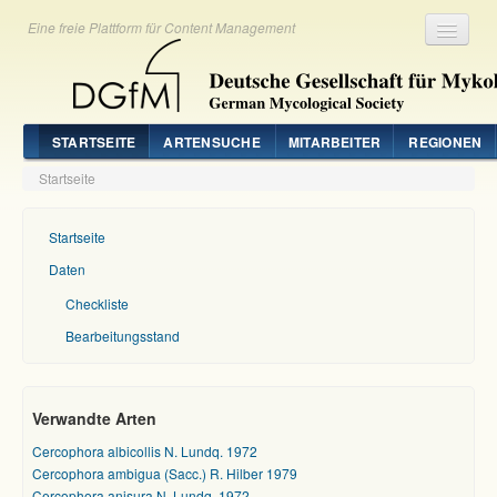
Eine freie Plattform für Content Management
Registrieren
Login
STARTSEITE
ARTENSUCHE
MITARBEITER
REGIONEN
Startseite
Startseite
Daten
Checkliste
Bearbeitungsstand
Verwandte Arten
Cercophora albicollis N. Lundq. 1972
Cercophora ambigua (Sacc.) R. Hilber 1979
Cercophora anisura N. Lundq. 1972