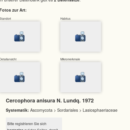
Fotos zur Art:
Standort
Habitus
Detailansicht
Mikromerkmale
Cercophora anisura N. Lundq. 1972
Systematik:
Ascomycota > Sordariales > Lasiosphaeriaceae
Bitte registrieren Sie sich
kostenlos
auf den Seiten, damit