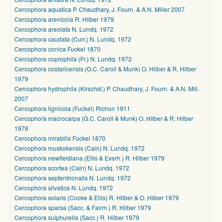
Cercophora aquatica P. Chaudhary, J. Fourn. & A.N. Miller 2007
Cercophora arenicola R. Hilber 1979
Cercophora areolata N. Lundq. 1972
Cercophora caudata (Curr.) N. Lundq. 1972
Cercophora conica Fuckel 1870
Cercophora coprophila (Fr.) N. Lundq. 1972
Cercophora costaricensis (G.C. Caroll & Munk) O. Hilber & R. Hilber
1979
Cercophora hydrophila (Kirschst.) P. Chaudhary, J. Fourn. & A.N. Mill.
2007
Cercophora lignicola (Fuckel) Richon 1911
Cercophora macrocarpa (G.C. Caroll & Munk) O. Hilber & R. Hilber
1979
Cercophora mirabilis Fuckel 1870
Cercophora muskokensis (Cain) N. Lundq. 1972
Cercophora newfieldiana (Ellis & Everh.) R. Hilber 1979
Cercophora scortea (Cain) N. Lundq. 1972
Cercophora septentrionalis N. Lundq. 1972
Cercophora silvatica N. Lundq. 1972
Cercophora solaris (Cooke & Ellis) R. Hilber & O. Hilber 1979
Cercophora sparsa (Sacc. & Fairm.) R. Hilber 1979
Cercophora sulphurella (Sacc.) R. Hilber 1979