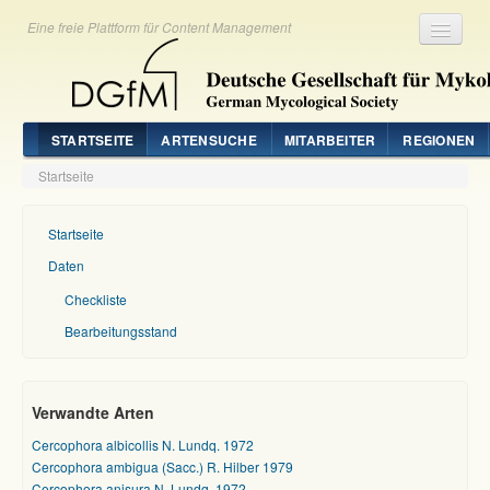
Eine freie Plattform für Content Management
Registrieren
Login
STARTSEITE
ARTENSUCHE
MITARBEITER
REGIONEN
Startseite
Startseite
Daten
Checkliste
Bearbeitungsstand
Verwandte Arten
Cercophora albicollis N. Lundq. 1972
Cercophora ambigua (Sacc.) R. Hilber 1979
Cercophora anisura N. Lundq. 1972