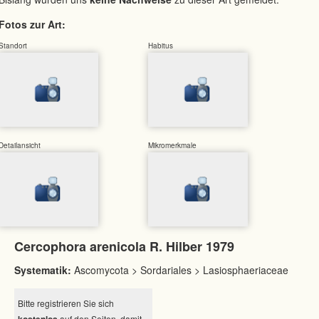
Fotos zur Art:
Standort
Habitus
Detailansicht
Mikromerkmale
Cercophora arenicola R. Hilber 1979
Systematik:
Ascomycota > Sordariales > Lasiosphaeriaceae
Bitte registrieren Sie sich
kostenlos
auf den Seiten, damit