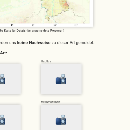
 die Karte für Details (für angemeldete Personen)
urden uns
keine Nachweise
zu dieser Art gemeldet.
Art:
Habitus
Mikromerkmale