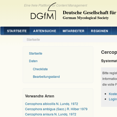
Eine freie Plattform für Content Management
STARTSEITE
ARTENSUCHE
MITARBEITER
REGIONEN
Startseite
Cercop
Startseite
Systemat
Daten
Checkliste
Bitte regi
Bearbeitungsstand
Informatio
die volle 
Koste
Verwandte Arten
Login
Cercophora albicollis N. Lundq. 1972
Cercophora ambigua (Sacc.) R. Hilber 1979
Cercophora anisura N. Lundq. 1972