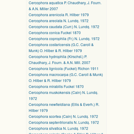
Cercophora aquatica P. Chaudhary, J. Fourn.
& A.N. Miller 2007
Cercophora arenicola R. Hilber 1979
Cercophora areolata N. Lundq. 1972
Cercophora caudata (Curr.) N. Lundq. 1972
Cercophora conica Fuckel 1870
Cercophora coprophila (Fr.) N. Lundq. 1972
Cercophora costaricensis (G.C. Caroll &
Munk) O. Hilber & R. Hilber 1979
Cercophora hydrophila (Kirschst.) P.
Chaudhary, J. Fourn. & A.N. Mill. 2007
Cercophora lignicola (Fuckel) Richon 1911
Cercophora macrocarpa (G.C. Caroll & Munk)
O. Hilber & R. Hilber 1979
Cercophora mirabilis Fuckel 1870
Cercophora muskokensis (Cain) N. Lundq.
1972
Cercophora newfieldiana (Ellis & Everh.) R.
Hilber 1979
Cercophora scortea (Cain) N. Lundq. 1972
Cercophora septentrionalis N. Lundq. 1972
Cercophora silvatica N. Lundq. 1972