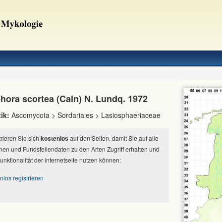
hora scortea (Cain) N. Lundq. 1972
ik:
Ascomycota > Sordariales > Lasiosphaeriaceae
strieren Sie sich
kostenlos
auf den Seiten, damit Sie auf alle
nen und Fundstellendaten zu den Arten Zugriff erhalten und
Funktionalität der internetseite nutzen können:
nlos registrieren