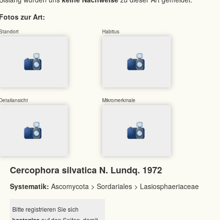
Fotos zur Art:
Standort
Habitus
Detailansicht
Mikromerkmale
Cercophora silvatica N. Lundq. 1972
Systematik:
Ascomycota > Sordariales > Lasiosphaeriaceae
Bitte registrieren Sie sich
kostenlos
auf den Seiten, damit