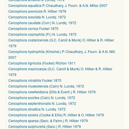
Cercophora aquatica P. Chaudhary, J. Fourn. & A.N. Miller 2007
Cercophora arenicola R. Hilber 1979
Cercophora areolata N. Lundq. 1972
Cercophora caudata (Curr.) N. Lundq. 1972
Cercophora conica Fuckel 1870
Cercophora coprophila (Fr.) N. Lundq. 1972
Cercophora costaricensis (G.C. Caroll & Munk) O. Hilber & R. Hilber
1979
Cercophora hydrophila (Kirschst.) P. Chaudhary, J. Fourn. & A.N. Mill.
2007
Cercophora lignicola (Fuckel) Richon 1911
Cercophora macrocarpa (G.C. Caroll & Munk) O. Hilber & R. Hilber
1979
Cercophora mirabilis Fuckel 1870
Cercophora muskokensis (Cain) N. Lundq. 1972
Cercophora newfieldiana (Ellis & Everh.) R. Hilber 1979
Cercophora scortea (Cain) N. Lundq. 1972
Cercophora septentrionalis N. Lundq. 1972
Cercophora silvatica N. Lundq. 1972
Cercophora solaris (Cooke & Ellis) R. Hilber & O. Hilber 1979
Cercophora sparsa (Sacc. & Fairm.) R. Hilber 1979
Cercophora sulphurella (Sacc.) R. Hilber 1979