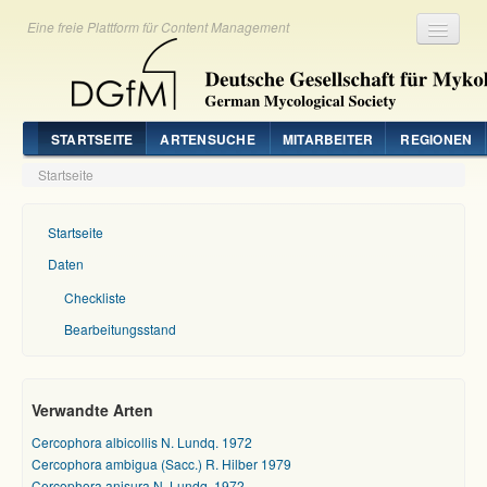
Eine freie Plattform für Content Management
Registrieren
Login
STARTSEITE
ARTENSUCHE
MITARBEITER
REGIONEN
Startseite
Startseite
Daten
Checkliste
Bearbeitungsstand
Verwandte Arten
Cercophora albicollis N. Lundq. 1972
Cercophora ambigua (Sacc.) R. Hilber 1979
Cercophora anisura N. Lundq. 1972