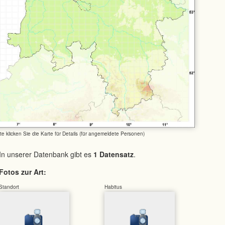
tte klicken Sie die Karte für Details (für angemeldete Personen)
In unserer Datenbank gibt es
1 Datensatz
.
Fotos zur Art:
Standort
Habitus