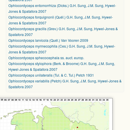
Ophiocordyceps entomorrhiza (Dicks.) G.H. Sung, J.M. Sung, Hywel-
Jones & Spatafora 2007
Ophiocordyceps forquignonii (Quél.) G.H. Sung, J.M. Sung, Hywel-
Jones & Spatafora 2007
Ophiocordyceps gracilis (Grev.) G.H. Sung, J.M. Sung, Hywel-Jones &
Spatafora 2007
Ophiocordyceps larvicola (Quél.) Van Vooren 2009
Ophiocordyceps myrmecophila (Ces.) G.H. Sung, J.M. Sung, Hywel-
Jones & Spatafora 2007
Ophiocordyceps sphecocephala ss. auct. europ.
Ophiocordyceps stylophora (Berk. & Broome) G.H. Sung, J.M. Sung,
Hywel-Jones & Spatafora 2007
Ophiocordyceps unilateralis (Tul. & C. Tul.) Petch 1931
Ophiocordyceps variabilis (Petch) G.H. Sung, J.M. Sung, Hywel-Jones &
Spatafora 2007