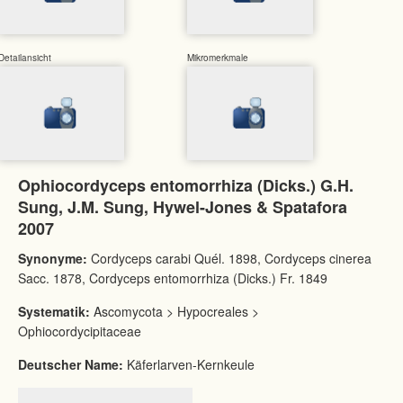
Detailansicht
Mikromerkmale
Ophiocordyceps entomorrhiza (Dicks.) G.H.
Sung, J.M. Sung, Hywel-Jones & Spatafora
2007
Synonyme:
Cordyceps carabi Quél. 1898, Cordyceps cinerea
Sacc. 1878, Cordyceps entomorrhiza (Dicks.) Fr. 1849
Systematik:
Ascomycota > Hypocreales >
Ophiocordycipitaceae
Deutscher Name:
Käferlarven-Kernkeule