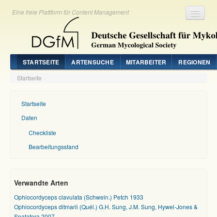
Eine freie Plattform für Content Management
Registrieren
Login
STARTSEITE
ARTENSUCHE
MITARBEITER
REGIONEN
Startseite
Startseite
Daten
Checkliste
Bearbeitungsstand
Verwandte Arten
Ophiocordyceps clavulata (Schwein.) Petch 1933
Ophiocordyceps ditmarii (Quél.) G.H. Sung, J.M. Sung, Hywel-Jones &
Spatafora 2007