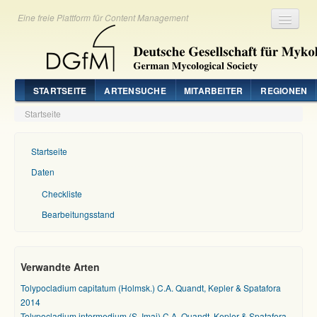
Eine freie Plattform für Content Management
Registrieren
Login
STARTSEITE
ARTENSUCHE
MITARBEITER
REGIONEN
Startseite
Startseite
Daten
Checkliste
Bearbeitungsstand
Verwandte Arten
Tolypocladium capitatum (Holmsk.) C.A. Quandt, Kepler & Spatafora
2014
Tolypocladium intermedium (S. Imai) C.A. Quandt, Kepler & Spatafora