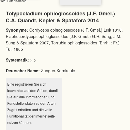
Foto: Peter Karasch
Tolypocladium ophioglossoides (J.F. Gmel.)
C.A. Quandt, Kepler & Spatafora 2014
Synonyme:
Cordyceps ophioglossoides (J.F. Gmel.) Link 1818,
Elaphocordyceps ophioglossoides (J.F. Gmel.) G.H. Sung, J.M.
Sung & Spatafora 2007, Torrubia ophioglossoides (Ehrh. : Fr.)
Tul. 1865
Systematik:
> >
Deutscher Name:
Zungen-Kernkeule
Bitte registrieren Sie sich
kostenlos
auf den Seiten, damit
Sie auf alle Informationen und
Fundstellendaten zu den Arten
Zugriff erhalten und die volle
Funktionalität der internetseite
nutzen können: