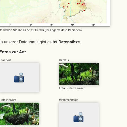
tte klicken Sie die Karte für Details (für angemeldete Personen)
In unserer Datenbank gibt es
89 Datensätze
.
Fotos zur Art:
Standort
Habitus
Foto: Peter Karasch
Detailansicht
Mikromerkmale