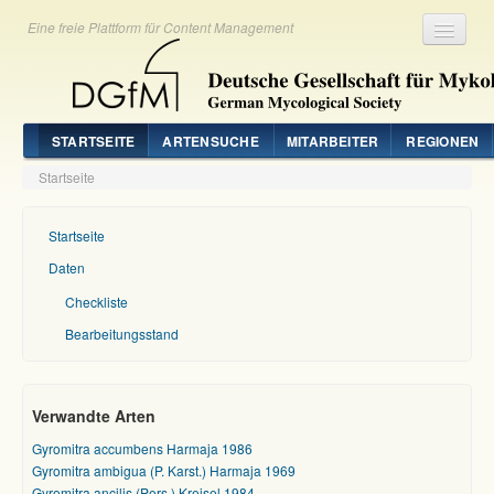
Eine freie Plattform für Content Management
Registrieren
Login
STARTSEITE
ARTENSUCHE
MITARBEITER
REGIONEN
Startseite
Startseite
Daten
Checkliste
Bearbeitungsstand
Verwandte Arten
Gyromitra accumbens Harmaja 1986
Gyromitra ambigua (P. Karst.) Harmaja 1969
Gyromitra ancilis (Pers.) Kreisel 1984