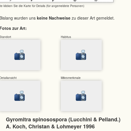
tte klicken Sie die Karte für Details (für angemeldete Personen)
Bislang wurden uns
keine Nachweise
zu dieser Art gemeldet.
Fotos zur Art:
Standort
Habitus
Detailansicht
Mikromerkmale
Gyromitra spinosospora (Lucchini & Pelland.)
A. Koch, Christan & Lohmeyer 1996