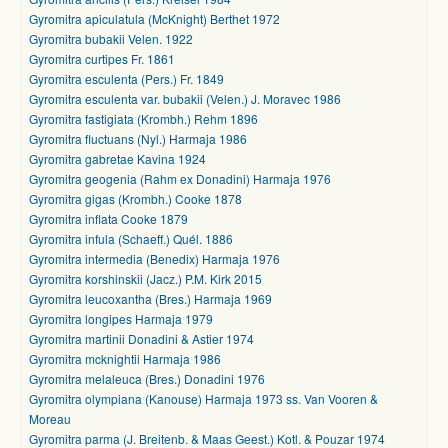
Gyromitra apiculatula (McKnight) Berthet 1972
Gyromitra bubakii Velen. 1922
Gyromitra curtipes Fr. 1861
Gyromitra esculenta (Pers.) Fr. 1849
Gyromitra esculenta var. bubakii (Velen.) J. Moravec 1986
Gyromitra fastigiata (Krombh.) Rehm 1896
Gyromitra fluctuans (Nyl.) Harmaja 1986
Gyromitra gabretae Kavina 1924
Gyromitra geogenia (Rahm ex Donadini) Harmaja 1976
Gyromitra gigas (Krombh.) Cooke 1878
Gyromitra inflata Cooke 1879
Gyromitra infula (Schaeff.) Quél. 1886
Gyromitra intermedia (Benedix) Harmaja 1976
Gyromitra korshinskii (Jacz.) P.M. Kirk 2015
Gyromitra leucoxantha (Bres.) Harmaja 1969
Gyromitra longipes Harmaja 1979
Gyromitra martinii Donadini & Astier 1974
Gyromitra mcknightii Harmaja 1986
Gyromitra melaleuca (Bres.) Donadini 1976
Gyromitra olympiana (Kanouse) Harmaja 1973 ss. Van Vooren &
Moreau
Gyromitra parma (J. Breitenb. & Maas Geest.) Kotl. & Pouzar 1974