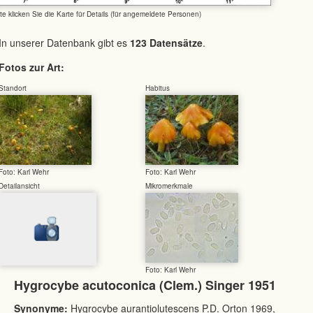
tte klicken Sie die Karte für Details (für angemeldete Personen)
In unserer Datenbank gibt es
123 Datensätze
.
Fotos zur Art:
Standort
Habitus
Foto: Karl Wehr
Foto: Karl Wehr
Detailansicht
Mikromerkmale
Foto: Karl Wehr
Hygrocybe acutoconica (Clem.) Singer 1951
Synonyme:
Hygrocybe aurantiolutescens P.D. Orton 1969,