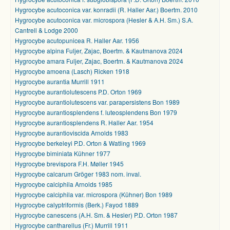
Hygrocybe acutoconica var. konradii (R. Haller Aar.) Boertm. 2010
Hygrocybe acutoconica var. microspora (Hesler & A.H. Sm.) S.A.
Cantrell & Lodge 2000
Hygrocybe acutopunicea R. Haller Aar. 1956
Hygrocybe alpina Fuljer, Zajac, Boertm. & Kautmanova 2024
Hygrocybe amara Fuljer, Zajac, Boertm. & Kautmanova 2024
Hygrocybe amoena (Lasch) Ricken 1918
Hygrocybe aurantia Murrill 1911
Hygrocybe aurantiolutescens P.D. Orton 1969
Hygrocybe aurantiolutescens var. parapersistens Bon 1989
Hygrocybe aurantiosplendens f. luteosplendens Bon 1979
Hygrocybe aurantiosplendens R. Haller Aar. 1954
Hygrocybe aurantioviscida Arnolds 1983
Hygrocybe berkeleyi P.D. Orton & Watling 1969
Hygrocybe biminiata Kühner 1977
Hygrocybe brevispora F.H. Møller 1945
Hygrocybe calcarum Gröger 1983 nom. inval.
Hygrocybe calciphila Arnolds 1985
Hygrocybe calciphila var. microspora (Kühner) Bon 1989
Hygrocybe calyptriformis (Berk.) Fayod 1889
Hygrocybe canescens (A.H. Sm. & Hesler) P.D. Orton 1987
Hygrocybe cantharellus (Fr.) Murrill 1911