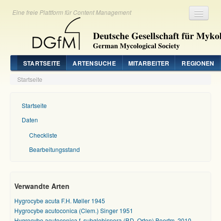
Eine freie Plattform für Content Management
Registrieren
Login
STARTSEITE
ARTENSUCHE
MITARBEITER
REGIONEN
Startseite
Startseite
Daten
Checkliste
Bearbeitungsstand
Verwandte Arten
Hygrocybe acuta F.H. Møller 1945
Hygrocybe acutoconica (Clem.) Singer 1951
Hygrocybe acutoconica f. subglobispora (P.D. Orton) Boertm. 2010