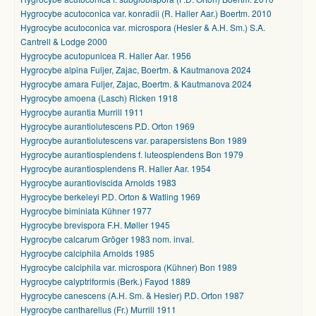
Hygrocybe acutoconica var. konradii (R. Haller Aar.) Boertm. 2010
Hygrocybe acutoconica var. microspora (Hesler & A.H. Sm.) S.A.
Cantrell & Lodge 2000
Hygrocybe acutopunicea R. Haller Aar. 1956
Hygrocybe alpina Fuljer, Zajac, Boertm. & Kautmanova 2024
Hygrocybe amara Fuljer, Zajac, Boertm. & Kautmanova 2024
Hygrocybe amoena (Lasch) Ricken 1918
Hygrocybe aurantia Murrill 1911
Hygrocybe aurantiolutescens P.D. Orton 1969
Hygrocybe aurantiolutescens var. parapersistens Bon 1989
Hygrocybe aurantiosplendens f. luteosplendens Bon 1979
Hygrocybe aurantiosplendens R. Haller Aar. 1954
Hygrocybe aurantioviscida Arnolds 1983
Hygrocybe berkeleyi P.D. Orton & Watling 1969
Hygrocybe biminiata Kühner 1977
Hygrocybe brevispora F.H. Møller 1945
Hygrocybe calcarum Gröger 1983 nom. inval.
Hygrocybe calciphila Arnolds 1985
Hygrocybe calciphila var. microspora (Kühner) Bon 1989
Hygrocybe calyptriformis (Berk.) Fayod 1889
Hygrocybe canescens (A.H. Sm. & Hesler) P.D. Orton 1987
Hygrocybe cantharellus (Fr.) Murrill 1911