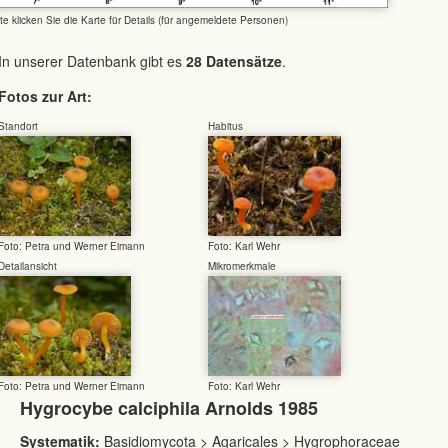
tte klicken Sie die Karte für Details (für angemeldete Personen)
In unserer Datenbank gibt es
28 Datensätze
.
Fotos zur Art:
Standort
Habitus
Foto: Petra und Werner Eimann
Foto: Karl Wehr
Detailansicht
Mikromerkmale
Foto: Petra und Werner Eimann
Foto: Karl Wehr
Hygrocybe calciphila Arnolds 1985
Systematik:
Basidiomycota > Agaricales > Hygrophoraceae