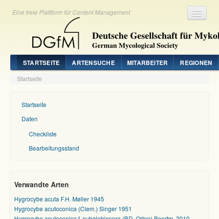
Eine freie Plattform für Content Management
Registrieren
Login
STARTSEITE
ARTENSUCHE
MITARBEITER
REGIONEN
Startseite
Startseite
Daten
Checkliste
Bearbeitungsstand
Verwandte Arten
Hygrocybe acuta F.H. Møller 1945
Hygrocybe acutoconica (Clem.) Singer 1951
Hygrocybe acutoconica f. subglobispora (P.D. Orton) Boertm. 2010