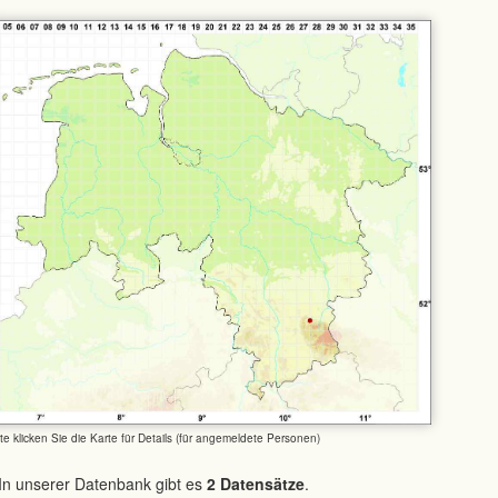
tte klicken Sie die Karte für Details (für angemeldete Personen)
In unserer Datenbank gibt es
2 Datensätze
.