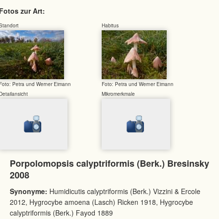
Fotos zur Art:
Standort
Habitus
Foto: Petra und Werner Eimann
Foto: Petra und Werner Eimann
Detailansicht
Mikromerkmale
Porpolomopsis calyptriformis (Berk.) Bresinsky
2008
Synonyme:
Humidicutis calyptriformis (Berk.) Vizzini & Ercole
2012, Hygrocybe amoena (Lasch) Ricken 1918, Hygrocybe
calyptriformis (Berk.) Fayod 1889