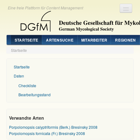
Eine freie Plattform für Content Management
Registrieren
Login
STARTSEITE
ARTENSUCHE
MITARBEITER
REGIONEN
Startseite
Startseite
Daten
Checkliste
Bearbeitungsstand
Verwandte Arten
Porpolomopsis calyptriformis (Berk.) Bresinsky 2008
Porpolomopsis fornicata (Fr.) Bresinsky 2008