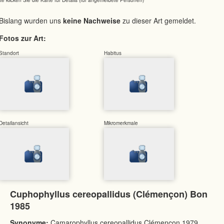
Bislang wurden uns
keine Nachweise
zu dieser Art gemeldet.
Fotos zur Art:
Standort
Habitus
Detailansicht
Mikromerkmale
Cuphophyllus cereopallidus (Clémençon) Bon
1985
Synonyme:
Camarophyllus cereopallidus Clémençon 1979,