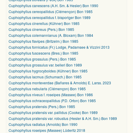
Cuphophyllus canescens (A.H. Sm. & Hesler) Bon 1990
Cuphophyllus cereopallidus (Clémençon) Bon 1985
Cuphophyllus cereopallidus f. bisporiger Bon 1989
Cuphophyllus cinerellus (Kühner) Bon 1985
Cuphophyllus cinereus (Pers.) Bon 1985
Cuphophyllus colemannianus (A. Bloxam) Bon 1984
Cuphophyllus flavipes (Britzelm.) Bon 1985
Cuphophyllus fornicatus (Fr.) Lodge, Padamsee & Vizzini 2013
Cuphophyllus fuscescens (Bres.) Bon 1985
Cuphophyllus grossulus (Pers.) Bon 1985
Cuphophyllus grossulus var. belleri Bon 1989
Cuphophyllus hygrocyboides (Kühner) Bon 1985
Cuphophyllus lacmus (Schumach.) Bon 1985
Cuphophyllus monteverdae (Bañares & Arnolds) E. Larss. 2023
Cuphophyllus nebularis (Clémençon) Bon 1985
Cuphophyllus niveus f. roseipes (Massee) Bon 1986
Cuphophyllus ochraceopallidus (P.D. Orton) Bon 1985
Cuphophyllus pratensis (Pers.) Bon 1985
Cuphophyllus pratensis var. pallidus (Cooke) Bon 1989
Cuphophyllus pratensis var. robustus (Hesler & A.H. Sm.) Bon 1989
Cuphophyllus radiatus (Arnolds) Bon 1990
Cuphophyllus roseipes (Massee) Lüderitz 2018