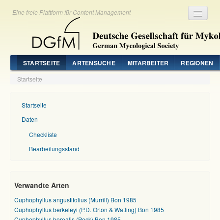
Eine freie Plattform für Content Management
Registrieren
Login
STARTSEITE
ARTENSUCHE
MITARBEITER
REGIONEN
Startseite
Startseite
Daten
Checkliste
Bearbeitungsstand
Verwandte Arten
Cuphophyllus angustifolius (Murrill) Bon 1985
Cuphophyllus berkeleyi (P.D. Orton & Watling) Bon 1985
Cuphophyllus borealis (Peck) Bon 1985