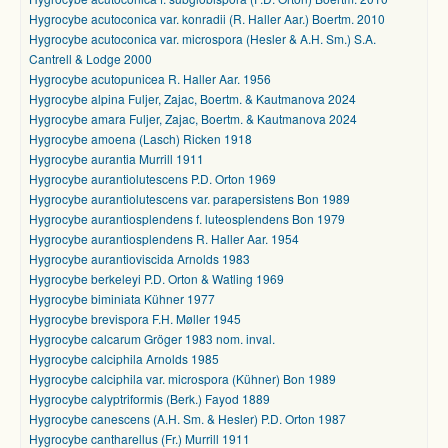
Hygrocybe acutoconica var. konradii (R. Haller Aar.) Boertm. 2010
Hygrocybe acutoconica var. microspora (Hesler & A.H. Sm.) S.A.
Cantrell & Lodge 2000
Hygrocybe acutopunicea R. Haller Aar. 1956
Hygrocybe alpina Fuljer, Zajac, Boertm. & Kautmanova 2024
Hygrocybe amara Fuljer, Zajac, Boertm. & Kautmanova 2024
Hygrocybe amoena (Lasch) Ricken 1918
Hygrocybe aurantia Murrill 1911
Hygrocybe aurantiolutescens P.D. Orton 1969
Hygrocybe aurantiolutescens var. parapersistens Bon 1989
Hygrocybe aurantiosplendens f. luteosplendens Bon 1979
Hygrocybe aurantiosplendens R. Haller Aar. 1954
Hygrocybe aurantioviscida Arnolds 1983
Hygrocybe berkeleyi P.D. Orton & Watling 1969
Hygrocybe biminiata Kühner 1977
Hygrocybe brevispora F.H. Møller 1945
Hygrocybe calcarum Gröger 1983 nom. inval.
Hygrocybe calciphila Arnolds 1985
Hygrocybe calciphila var. microspora (Kühner) Bon 1989
Hygrocybe calyptriformis (Berk.) Fayod 1889
Hygrocybe canescens (A.H. Sm. & Hesler) P.D. Orton 1987
Hygrocybe cantharellus (Fr.) Murrill 1911