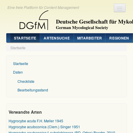
Eine freie Plattform für Content Management
Registrieren
Login
STARTSEITE
ARTENSUCHE
MITARBEITER
REGIONEN
Startseite
Startseite
Daten
Checkliste
Bearbeitungsstand
Verwandte Arten
Hygrocybe acuta F.H. Møller 1945
Hygrocybe acutoconica (Clem.) Singer 1951
Hygrocybe acutoconica f. subglobispora (P.D. Orton) Boertm. 2010