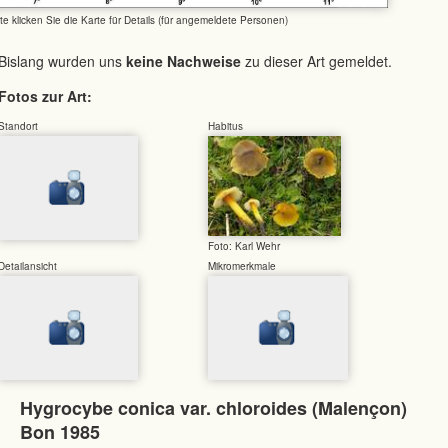
tte klicken Sie die Karte für Details (für angemeldete Personen)
Bislang wurden uns
keine Nachweise
zu dieser Art gemeldet.
Fotos zur Art:
Standort
Habitus
Foto: Karl Wehr
Detailansicht
Mikromerkmale
Hygrocybe conica var. chloroides (Malençon)
Bon 1985