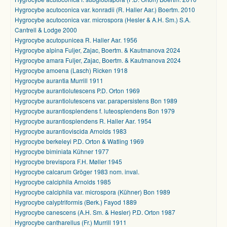
Hygrocybe acutoconica var. konradii (R. Haller Aar.) Boertm. 2010
Hygrocybe acutoconica var. microspora (Hesler & A.H. Sm.) S.A.
Cantrell & Lodge 2000
Hygrocybe acutopunicea R. Haller Aar. 1956
Hygrocybe alpina Fuljer, Zajac, Boertm. & Kautmanova 2024
Hygrocybe amara Fuljer, Zajac, Boertm. & Kautmanova 2024
Hygrocybe amoena (Lasch) Ricken 1918
Hygrocybe aurantia Murrill 1911
Hygrocybe aurantiolutescens P.D. Orton 1969
Hygrocybe aurantiolutescens var. parapersistens Bon 1989
Hygrocybe aurantiosplendens f. luteosplendens Bon 1979
Hygrocybe aurantiosplendens R. Haller Aar. 1954
Hygrocybe aurantioviscida Arnolds 1983
Hygrocybe berkeleyi P.D. Orton & Watling 1969
Hygrocybe biminiata Kühner 1977
Hygrocybe brevispora F.H. Møller 1945
Hygrocybe calcarum Gröger 1983 nom. inval.
Hygrocybe calciphila Arnolds 1985
Hygrocybe calciphila var. microspora (Kühner) Bon 1989
Hygrocybe calyptriformis (Berk.) Fayod 1889
Hygrocybe canescens (A.H. Sm. & Hesler) P.D. Orton 1987
Hygrocybe cantharellus (Fr.) Murrill 1911