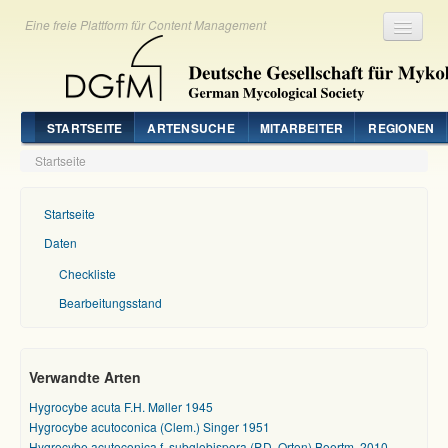
Eine freie Plattform für Content Management
Registrieren
Login
STARTSEITE
ARTENSUCHE
MITARBEITER
REGIONEN
Startseite
Startseite
Daten
Checkliste
Bearbeitungsstand
Verwandte Arten
Hygrocybe acuta F.H. Møller 1945
Hygrocybe acutoconica (Clem.) Singer 1951
Hygrocybe acutoconica f. subglobispora (P.D. Orton) Boertm. 2010