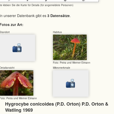
tte klicken Sie die Karte für Details (für angemeldete Personen)
In unserer Datenbank gibt es
3 Datensätze
.
Fotos zur Art:
Standort
Habitus
Foto: Petra und Werner Eimann
Detailansicht
Mikromerkmale
Foto: Petra und Werner Eimann
Hygrocybe conicoides (P.D. Orton) P.D. Orton &
Watling 1969