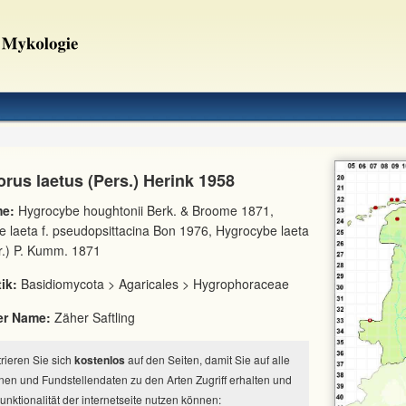
rus laetus (Pers.) Herink 1958
e:
Hygrocybe houghtonii Berk. & Broome 1871,
 laeta f. pseudopsittacina Bon 1976, Hygrocybe laeta
Fr.) P. Kumm. 1871
ik:
Basidiomycota > Agaricales > Hygrophoraceae
er Name:
Zäher Saftling
strieren Sie sich
kostenlos
auf den Seiten, damit Sie auf alle
nen und Fundstellendaten zu den Arten Zugriff erhalten und
Funktionalität der internetseite nutzen können: