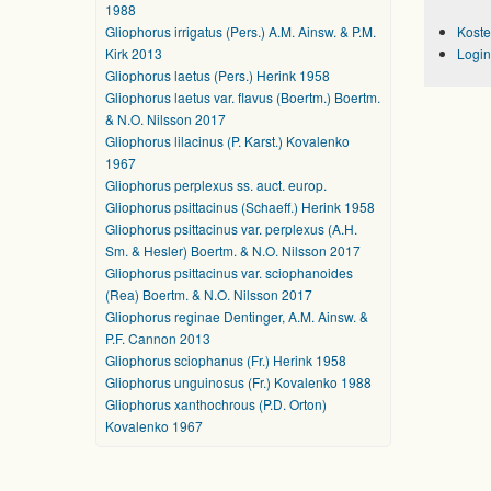
1988
Gliophorus irrigatus (Pers.) A.M. Ainsw. & P.M.
Koste
Kirk 2013
Login
Gliophorus laetus (Pers.) Herink 1958
Gliophorus laetus var. flavus (Boertm.) Boertm.
& N.O. Nilsson 2017
Gliophorus lilacinus (P. Karst.) Kovalenko
1967
Gliophorus perplexus ss. auct. europ.
Gliophorus psittacinus (Schaeff.) Herink 1958
Gliophorus psittacinus var. perplexus (A.H.
Sm. & Hesler) Boertm. & N.O. Nilsson 2017
Gliophorus psittacinus var. sciophanoides
(Rea) Boertm. & N.O. Nilsson 2017
Gliophorus reginae Dentinger, A.M. Ainsw. &
P.F. Cannon 2013
Gliophorus sciophanus (Fr.) Herink 1958
Gliophorus unguinosus (Fr.) Kovalenko 1988
Gliophorus xanthochrous (P.D. Orton)
Kovalenko 1967