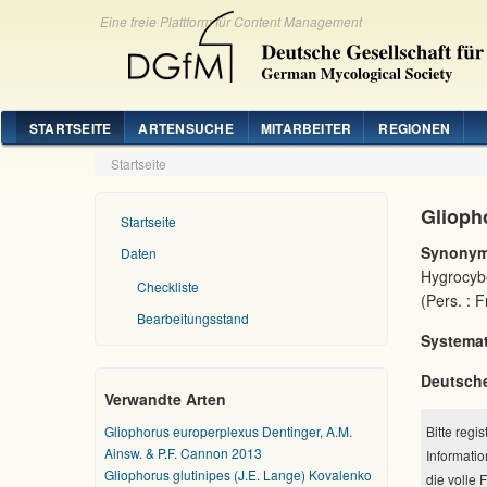
Eine freie Plattform für Content Management
STARTSEITE
ARTENSUCHE
MITARBEITER
REGIONEN
Startseite
Gliopho
Startseite
Synonym
Daten
Hygrocybe
Checkliste
(Pers. : 
Bearbeitungsstand
Systemat
Deutsch
Verwandte Arten
Gliophorus europerplexus Dentinger, A.M.
Bitte regi
Ainsw. & P.F. Cannon 2013
Informatio
Gliophorus glutinipes (J.E. Lange) Kovalenko
die volle 