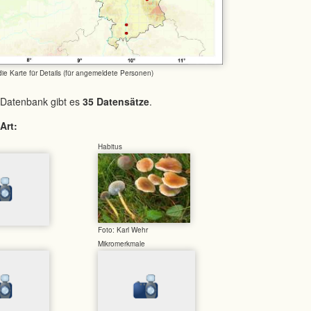
 die Karte für Details (für angemeldete Personen)
 Datenbank gibt es
35 Datensätze
.
Art:
Habitus
Foto: Karl Wehr
Mikromerkmale