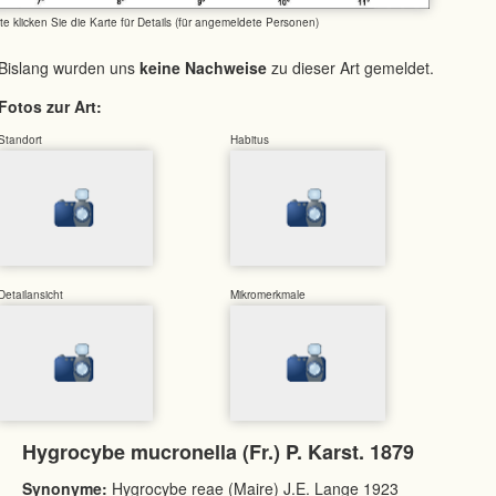
tte klicken Sie die Karte für Details (für angemeldete Personen)
Bislang wurden uns
keine Nachweise
zu dieser Art gemeldet.
Fotos zur Art:
Standort
Habitus
Detailansicht
Mikromerkmale
Hygrocybe mucronella (Fr.) P. Karst. 1879
Synonyme:
Hygrocybe reae (Maire) J.E. Lange 1923