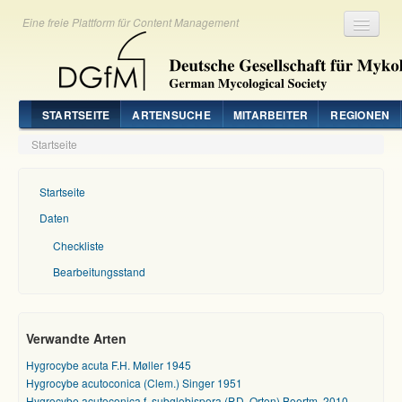
Eine freie Plattform für Content Management
Registrieren
Login
STARTSEITE
ARTENSUCHE
MITARBEITER
REGIONEN
Startseite
Startseite
Daten
Checkliste
Bearbeitungsstand
Verwandte Arten
Hygrocybe acuta F.H. Møller 1945
Hygrocybe acutoconica (Clem.) Singer 1951
Hygrocybe acutoconica f. subglobispora (P.D. Orton) Boertm. 2010