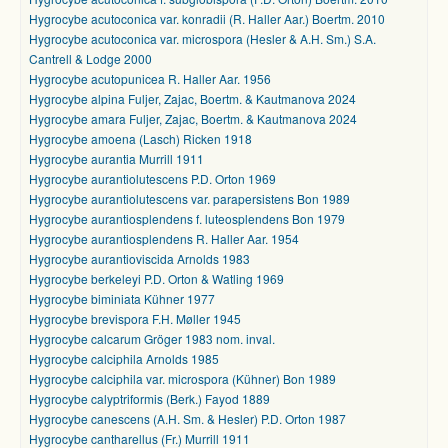
Hygrocybe acutoconica var. konradii (R. Haller Aar.) Boertm. 2010
Hygrocybe acutoconica var. microspora (Hesler & A.H. Sm.) S.A.
Cantrell & Lodge 2000
Hygrocybe acutopunicea R. Haller Aar. 1956
Hygrocybe alpina Fuljer, Zajac, Boertm. & Kautmanova 2024
Hygrocybe amara Fuljer, Zajac, Boertm. & Kautmanova 2024
Hygrocybe amoena (Lasch) Ricken 1918
Hygrocybe aurantia Murrill 1911
Hygrocybe aurantiolutescens P.D. Orton 1969
Hygrocybe aurantiolutescens var. parapersistens Bon 1989
Hygrocybe aurantiosplendens f. luteosplendens Bon 1979
Hygrocybe aurantiosplendens R. Haller Aar. 1954
Hygrocybe aurantioviscida Arnolds 1983
Hygrocybe berkeleyi P.D. Orton & Watling 1969
Hygrocybe biminiata Kühner 1977
Hygrocybe brevispora F.H. Møller 1945
Hygrocybe calcarum Gröger 1983 nom. inval.
Hygrocybe calciphila Arnolds 1985
Hygrocybe calciphila var. microspora (Kühner) Bon 1989
Hygrocybe calyptriformis (Berk.) Fayod 1889
Hygrocybe canescens (A.H. Sm. & Hesler) P.D. Orton 1987
Hygrocybe cantharellus (Fr.) Murrill 1911