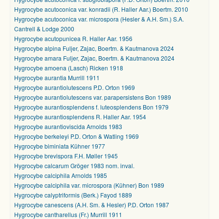
Hygrocybe acutoconica var. konradii (R. Haller Aar.) Boertm. 2010
Hygrocybe acutoconica var. microspora (Hesler & A.H. Sm.) S.A.
Cantrell & Lodge 2000
Hygrocybe acutopunicea R. Haller Aar. 1956
Hygrocybe alpina Fuljer, Zajac, Boertm. & Kautmanova 2024
Hygrocybe amara Fuljer, Zajac, Boertm. & Kautmanova 2024
Hygrocybe amoena (Lasch) Ricken 1918
Hygrocybe aurantia Murrill 1911
Hygrocybe aurantiolutescens P.D. Orton 1969
Hygrocybe aurantiolutescens var. parapersistens Bon 1989
Hygrocybe aurantiosplendens f. luteosplendens Bon 1979
Hygrocybe aurantiosplendens R. Haller Aar. 1954
Hygrocybe aurantioviscida Arnolds 1983
Hygrocybe berkeleyi P.D. Orton & Watling 1969
Hygrocybe biminiata Kühner 1977
Hygrocybe brevispora F.H. Møller 1945
Hygrocybe calcarum Gröger 1983 nom. inval.
Hygrocybe calciphila Arnolds 1985
Hygrocybe calciphila var. microspora (Kühner) Bon 1989
Hygrocybe calyptriformis (Berk.) Fayod 1889
Hygrocybe canescens (A.H. Sm. & Hesler) P.D. Orton 1987
Hygrocybe cantharellus (Fr.) Murrill 1911