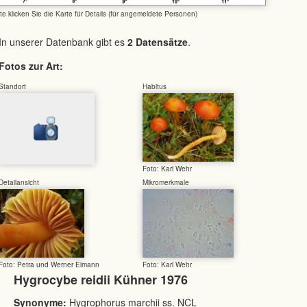
tte klicken Sie die Karte für Details (für angemeldete Personen)
In unserer Datenbank gibt es
2 Datensätze
.
Fotos zur Art:
Standort
Habitus
Foto: Karl Wehr
Detailansicht
Mikromerkmale
Foto: Petra und Werner Eimann
Foto: Karl Wehr
Hygrocybe reidii Kühner 1976
Synonyme:
Hygrophorus marchii ss. NCL