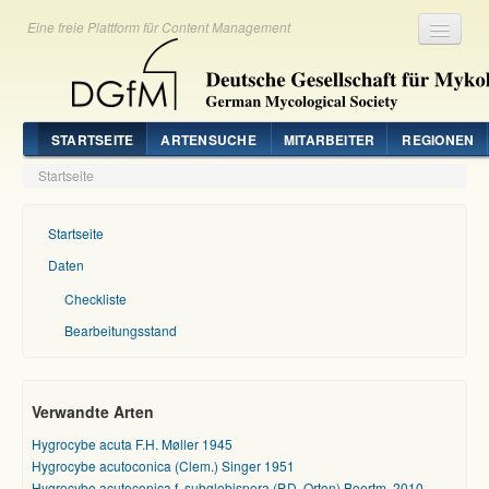
Eine freie Plattform für Content Management
Registrieren
Login
STARTSEITE
ARTENSUCHE
MITARBEITER
REGIONEN
Startseite
Startseite
Daten
Checkliste
Bearbeitungsstand
Verwandte Arten
Hygrocybe acuta F.H. Møller 1945
Hygrocybe acutoconica (Clem.) Singer 1951
Hygrocybe acutoconica f. subglobispora (P.D. Orton) Boertm. 2010