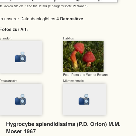
tte klicken Sie die Karte für Details (für angemeldete Personen)
In unserer Datenbank gibt es
4 Datensätze
.
Fotos zur Art:
Standort
Habitus
Foto: Petra und Werner Eimann
Detailansicht
Mikromerkmale
Hygrocybe splendidissima (P.D. Orton) M.M.
Moser 1967