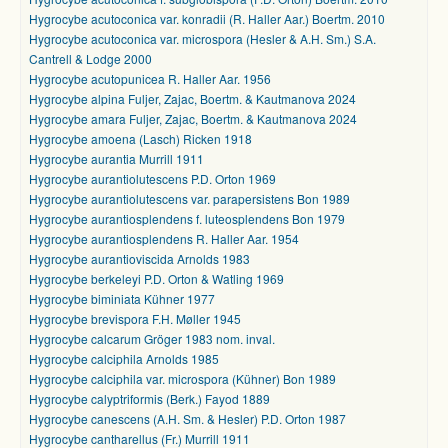
Hygrocybe acutoconica var. konradii (R. Haller Aar.) Boertm. 2010
Hygrocybe acutoconica var. microspora (Hesler & A.H. Sm.) S.A.
Cantrell & Lodge 2000
Hygrocybe acutopunicea R. Haller Aar. 1956
Hygrocybe alpina Fuljer, Zajac, Boertm. & Kautmanova 2024
Hygrocybe amara Fuljer, Zajac, Boertm. & Kautmanova 2024
Hygrocybe amoena (Lasch) Ricken 1918
Hygrocybe aurantia Murrill 1911
Hygrocybe aurantiolutescens P.D. Orton 1969
Hygrocybe aurantiolutescens var. parapersistens Bon 1989
Hygrocybe aurantiosplendens f. luteosplendens Bon 1979
Hygrocybe aurantiosplendens R. Haller Aar. 1954
Hygrocybe aurantioviscida Arnolds 1983
Hygrocybe berkeleyi P.D. Orton & Watling 1969
Hygrocybe biminiata Kühner 1977
Hygrocybe brevispora F.H. Møller 1945
Hygrocybe calcarum Gröger 1983 nom. inval.
Hygrocybe calciphila Arnolds 1985
Hygrocybe calciphila var. microspora (Kühner) Bon 1989
Hygrocybe calyptriformis (Berk.) Fayod 1889
Hygrocybe canescens (A.H. Sm. & Hesler) P.D. Orton 1987
Hygrocybe cantharellus (Fr.) Murrill 1911