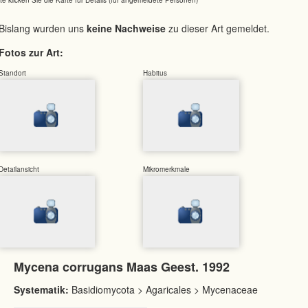
Bislang wurden uns
keine Nachweise
zu dieser Art gemeldet.
Fotos zur Art:
Standort
Habitus
Detailansicht
Mikromerkmale
Mycena corrugans Maas Geest. 1992
Systematik:
Basidiomycota > Agaricales > Mycenaceae