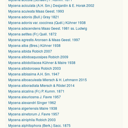
Mycena aciculata (A.H. Sm.) Desjardin & E. Horak 2002
Mycena aculeata Maas Geest. 1993
Mycena adonis (Bull.) Gray 1821
Mycena adonis var. coccinea (Quél.) Kühner 1938
Mycena adscendens Maas Geest. 1981 ss. Ludwig
Mycena aetites (Fr.) Quél. 1872
Mycena agrestis Aronsen & Maas Geest. 1997
Mycena alba (Bres.) Kühner 1938
Mycena albida Robich 2007
Mycena albidoaquosipes Robich 2009
Mycena albidolilacea Kühner & Maire 1938
Mycena albidorosea Robich 2003
Mycena albissima A.H. Sm. 1947
Mycena alboaculeata Miersch & H. Lehmann 2015
Mycena alboradiata Miersch & Rödel 2014
Mycena alcalina (Fr.) P. Kumm. 1871
Mycena aleuriosma J. Favre 1957
Mycena alexandri Singer 1962
Mycena algeriensis Maire 1938
Mycena alnetorum J. Favre 1957
Mycena alniphila Robich 2003
Mycena alphitophora (Berk.) Sacc. 1875