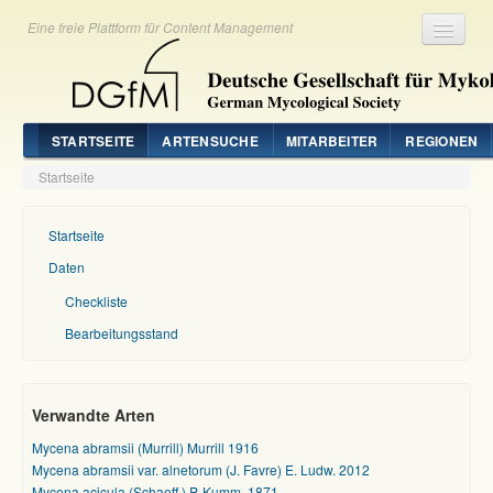
Eine freie Plattform für Content Management
Registrieren
Login
STARTSEITE
ARTENSUCHE
MITARBEITER
REGIONEN
Startseite
Startseite
Daten
Checkliste
Bearbeitungsstand
Verwandte Arten
Mycena abramsii (Murrill) Murrill 1916
Mycena abramsii var. alnetorum (J. Favre) E. Ludw. 2012
Mycena acicula (Schaeff.) P. Kumm. 1871