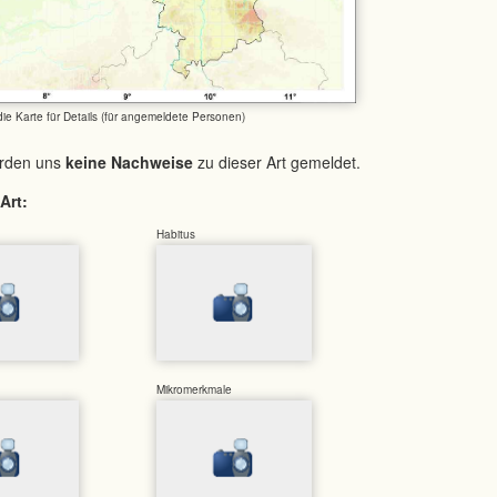
 die Karte für Details (für angemeldete Personen)
urden uns
keine Nachweise
zu dieser Art gemeldet.
Art:
Habitus
Mikromerkmale