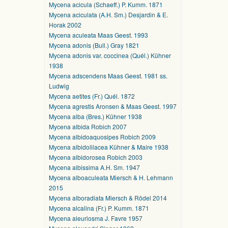
Mycena acicula (Schaeff.) P. Kumm. 1871
Mycena aciculata (A.H. Sm.) Desjardin & E.
Horak 2002
Mycena aculeata Maas Geest. 1993
Mycena adonis (Bull.) Gray 1821
Mycena adonis var. coccinea (Quél.) Kühner
1938
Mycena adscendens Maas Geest. 1981 ss.
Ludwig
Mycena aetites (Fr.) Quél. 1872
Mycena agrestis Aronsen & Maas Geest. 1997
Mycena alba (Bres.) Kühner 1938
Mycena albida Robich 2007
Mycena albidoaquosipes Robich 2009
Mycena albidolilacea Kühner & Maire 1938
Mycena albidorosea Robich 2003
Mycena albissima A.H. Sm. 1947
Mycena alboaculeata Miersch & H. Lehmann
2015
Mycena alboradiata Miersch & Rödel 2014
Mycena alcalina (Fr.) P. Kumm. 1871
Mycena aleuriosma J. Favre 1957