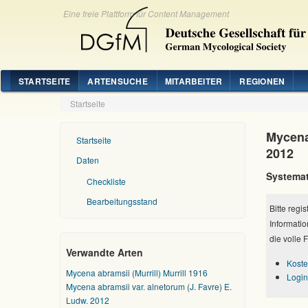
Eine freie Plattform für Content Management
STARTSEITE
ARTENSUCHE
MITARBEITER
REGIONEN
Startseite
Mycena 
Startseite
2012
Daten
Systemat
Checkliste
Bearbeitungsstand
Bitte regi
Informatio
die volle 
Verwandte Arten
Koste
Mycena abramsii (Murrill) Murrill 1916
Login
Mycena abramsii var. alnetorum (J. Favre) E.
Ludw. 2012