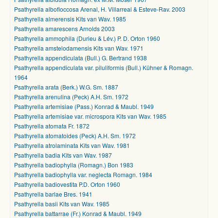
Psathyrella albofloccosa Arenal, H. Villarreal & Esteve-Rav. 2003
Psathyrella almerensis Kits van Wav. 1985
Psathyrella amarescens Arnolds 2003
Psathyrella ammophila (Durieu & Lév.) P. D. Orton 1960
Psathyrella amstelodamensis Kits van Wav. 1971
Psathyrella appendiculata (Bull.) G. Bertrand 1938
Psathyrella appendiculata var. piluliformis (Bull.) Kühner & Romagn.
1964
Psathyrella arata (Berk.) W.G. Sm. 1887
Psathyrella arenulina (Peck) A.H. Sm. 1972
Psathyrella artemisiae (Pass.) Konrad & Maubl. 1949
Psathyrella artemisiae var. microspora Kits van Wav. 1985
Psathyrella atomata Fr. 1872
Psathyrella atomatoides (Peck) A.H. Sm. 1972
Psathyrella atrolaminata Kits van Wav. 1981
Psathyrella badia Kits van Wav. 1987
Psathyrella badiophylla (Romagn.) Bon 1983
Psathyrella badiophylla var. neglecta Romagn. 1984
Psathyrella badiovestita P.D. Orton 1960
Psathyrella barlae Bres. 1941
Psathyrella basii Kits van Wav. 1985
Psathyrella battarrae (Fr.) Konrad & Maubl. 1949