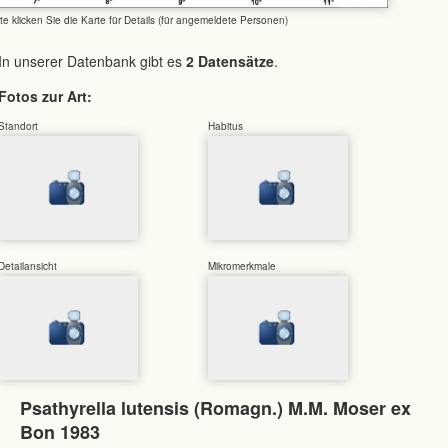
tte klicken Sie die Karte für Details (für angemeldete Personen)
In unserer Datenbank gibt es
2 Datensätze
.
Fotos zur Art:
Standort
Habitus
Detailansicht
Mikromerkmale
Psathyrella lutensis (Romagn.) M.M. Moser ex
Bon 1983