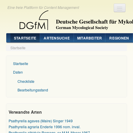
Eine freie Plattform für Content Management
Registrieren
Login
STARTSEITE
ARTENSUCHE
MITARBEITER
REGIONEN
Startseite
Startseite
Daten
Checkliste
Bearbeitungsstand
Verwandte Arten
Psathyrella agaves (Maire) Singer 1949
Psathyrella agraria Enderle 1996 nom. inval.
Psathyrella albidula Romagn. ex M.M. Moser 1967