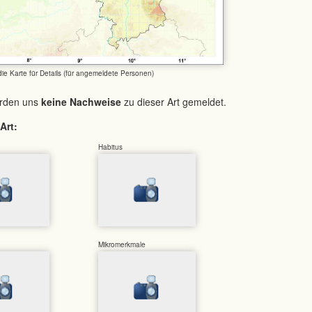
 die Karte für Details (für angemeldete Personen)
urden uns
keine Nachweise
zu dieser Art gemeldet.
Art:
Habitus
Mikromerkmale