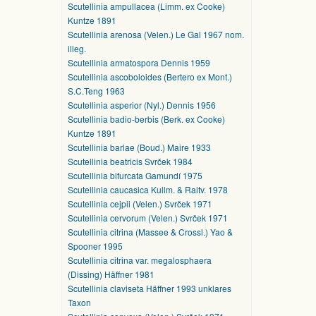
Scutellinia ampullacea (Limm. ex Cooke)
Kuntze 1891
Scutellinia arenosa (Velen.) Le Gal 1967 nom.
illeg.
Scutellinia armatospora Dennis 1959
Scutellinia ascoboloides (Bertero ex Mont.)
S.C.Teng 1963
Scutellinia asperior (Nyl.) Dennis 1956
Scutellinia badio-berbis (Berk. ex Cooke)
Kuntze 1891
Scutellinia barlae (Boud.) Maire 1933
Scutellinia beatricis Svrček 1984
Scutellinia bifurcata Gamundí 1975
Scutellinia caucasica Kullm. & Raitv. 1978
Scutellinia cejpii (Velen.) Svrček 1971
Scutellinia cervorum (Velen.) Svrček 1971
Scutellinia citrina (Massee & Crossl.) Yao &
Spooner 1995
Scutellinia citrina var. megalosphaera
(Dissing) Häffner 1981
Scutellinia claviseta Häffner 1993 unklares
Taxon