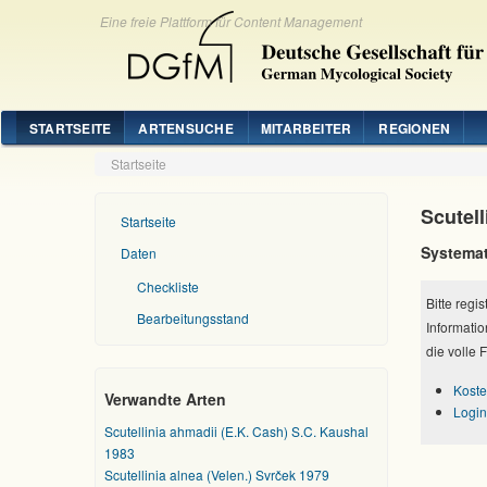
Eine freie Plattform für Content Management
STARTSEITE
ARTENSUCHE
MITARBEITER
REGIONEN
Startseite
Scutell
Startseite
Systemat
Daten
Checkliste
Bitte regi
Bearbeitungsstand
Informatio
die volle 
Koste
Verwandte Arten
Login
Scutellinia ahmadii (E.K. Cash) S.C. Kaushal
1983
Scutellinia alnea (Velen.) Svrček 1979