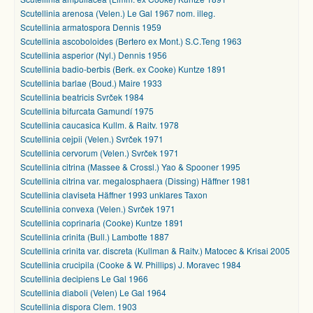
Scutellinia arenosa (Velen.) Le Gal 1967 nom. illeg.
Scutellinia armatospora Dennis 1959
Scutellinia ascoboloides (Bertero ex Mont.) S.C.Teng 1963
Scutellinia asperior (Nyl.) Dennis 1956
Scutellinia badio-berbis (Berk. ex Cooke) Kuntze 1891
Scutellinia barlae (Boud.) Maire 1933
Scutellinia beatricis Svrček 1984
Scutellinia bifurcata Gamundí 1975
Scutellinia caucasica Kullm. & Raitv. 1978
Scutellinia cejpii (Velen.) Svrček 1971
Scutellinia cervorum (Velen.) Svrček 1971
Scutellinia citrina (Massee & Crossl.) Yao & Spooner 1995
Scutellinia citrina var. megalosphaera (Dissing) Häffner 1981
Scutellinia claviseta Häffner 1993 unklares Taxon
Scutellinia convexa (Velen.) Svrček 1971
Scutellinia coprinaria (Cooke) Kuntze 1891
Scutellinia crinita (Bull.) Lambotte 1887
Scutellinia crinita var. discreta (Kullman & Raitv.) Matocec & Krisai 2005
Scutellinia crucipila (Cooke & W. Phillips) J. Moravec 1984
Scutellinia decipiens Le Gal 1966
Scutellinia diaboli (Velen) Le Gal 1964
Scutellinia dispora Clem. 1903