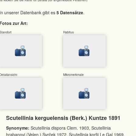
In unserer Datenbank gibt es
5 Datensätze
.
Fotos zur Art:
Standort
Habitus
Detailansicht
Mikromerkmale
Scutellinia kerguelensis (Berk.) Kuntze 1891
Synonyme:
Scutellinia dispora Clem. 1903, Scutellinia
hrabanovi (Velen.) Svrček 1972, Scutellinia korfii Le Gal 1969,