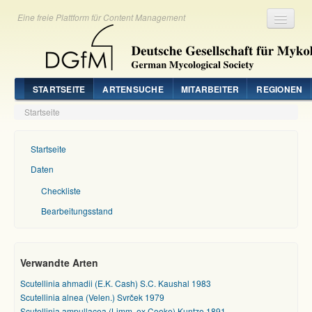
Eine freie Plattform für Content Management
Registrieren
Login
STARTSEITE
ARTENSUCHE
MITARBEITER
REGIONEN
Startseite
Startseite
Daten
Checkliste
Bearbeitungsstand
Verwandte Arten
Scutellinia ahmadii (E.K. Cash) S.C. Kaushal 1983
Scutellinia alnea (Velen.) Svrček 1979
Scutellinia ampullacea (Limm. ex Cooke) Kuntze 1891