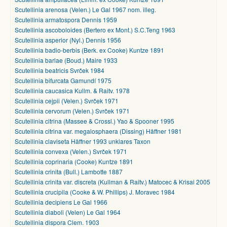
Scutellinia arenosa (Velen.) Le Gal 1967 nom. illeg.
Scutellinia armatospora Dennis 1959
Scutellinia ascoboloides (Bertero ex Mont.) S.C.Teng 1963
Scutellinia asperior (Nyl.) Dennis 1956
Scutellinia badio-berbis (Berk. ex Cooke) Kuntze 1891
Scutellinia barlae (Boud.) Maire 1933
Scutellinia beatricis Svrček 1984
Scutellinia bifurcata Gamundí 1975
Scutellinia caucasica Kullm. & Raitv. 1978
Scutellinia cejpii (Velen.) Svrček 1971
Scutellinia cervorum (Velen.) Svrček 1971
Scutellinia citrina (Massee & Crossl.) Yao & Spooner 1995
Scutellinia citrina var. megalosphaera (Dissing) Häffner 1981
Scutellinia claviseta Häffner 1993 unklares Taxon
Scutellinia convexa (Velen.) Svrček 1971
Scutellinia coprinaria (Cooke) Kuntze 1891
Scutellinia crinita (Bull.) Lambotte 1887
Scutellinia crinita var. discreta (Kullman & Raitv.) Matocec & Krisai 2005
Scutellinia crucipila (Cooke & W. Phillips) J. Moravec 1984
Scutellinia decipiens Le Gal 1966
Scutellinia diaboli (Velen) Le Gal 1964
Scutellinia dispora Clem. 1903