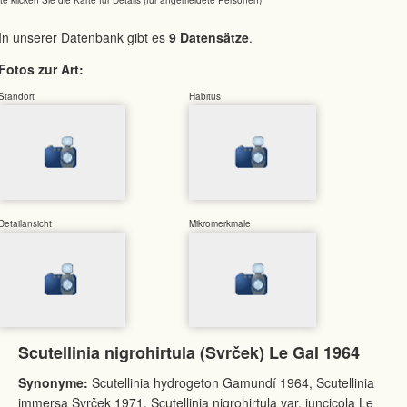
In unserer Datenbank gibt es
9 Datensätze
.
Fotos zur Art:
Standort
Habitus
Detailansicht
Mikromerkmale
Scutellinia nigrohirtula (Svrček) Le Gal 1964
Synonyme:
Scutellinia hydrogeton Gamundí 1964, Scutellinia
immersa Svrček 1971, Scutellinia nigrohirtula var. juncicola Le