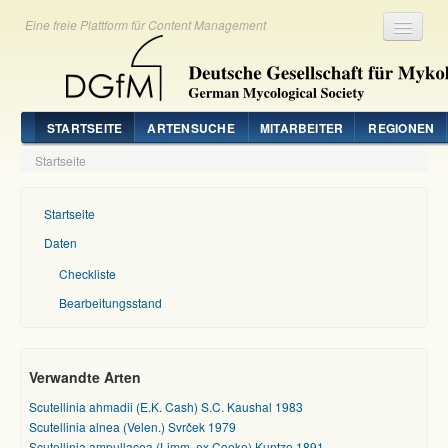
Eine freie Plattform für Content Management
Registrieren
Login
STARTSEITE
ARTENSUCHE
MITARBEITER
REGIONEN
Startseite
Startseite
Daten
Checkliste
Bearbeitungsstand
Verwandte Arten
Scutellinia ahmadii (E.K. Cash) S.C. Kaushal 1983
Scutellinia alnea (Velen.) Svrček 1979
Scutellinia ampullacea (Limm. ex Cooke) Kuntze 1891