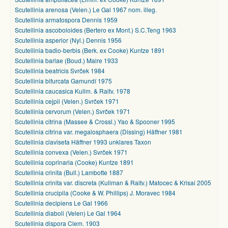
Scutellinia arenosa (Velen.) Le Gal 1967 nom. illeg.
Scutellinia armatospora Dennis 1959
Scutellinia ascoboloides (Bertero ex Mont.) S.C.Teng 1963
Scutellinia asperior (Nyl.) Dennis 1956
Scutellinia badio-berbis (Berk. ex Cooke) Kuntze 1891
Scutellinia barlae (Boud.) Maire 1933
Scutellinia beatricis Svrček 1984
Scutellinia bifurcata Gamundí 1975
Scutellinia caucasica Kullm. & Raitv. 1978
Scutellinia cejpii (Velen.) Svrček 1971
Scutellinia cervorum (Velen.) Svrček 1971
Scutellinia citrina (Massee & Crossl.) Yao & Spooner 1995
Scutellinia citrina var. megalosphaera (Dissing) Häffner 1981
Scutellinia claviseta Häffner 1993 unklares Taxon
Scutellinia convexa (Velen.) Svrček 1971
Scutellinia coprinaria (Cooke) Kuntze 1891
Scutellinia crinita (Bull.) Lambotte 1887
Scutellinia crinita var. discreta (Kullman & Raitv.) Matocec & Krisai 2005
Scutellinia crucipila (Cooke & W. Phillips) J. Moravec 1984
Scutellinia decipiens Le Gal 1966
Scutellinia diaboli (Velen) Le Gal 1964
Scutellinia dispora Clem. 1903