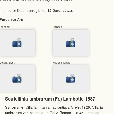
In unserer Datenbank gibt es
12 Datensätze
.
Fotos zur Art:
Standort
Habitus
Detailansicht
Mikromerkmale
Scutellinia umbrarum (Fr.) Lambotte 1887
Synonyme:
Ciliaria hirta var. aurantiaca Grelét 1926, Ciliaria
umbrarum var. cancrina Le Gal & Romagn. 1945, Lachnea