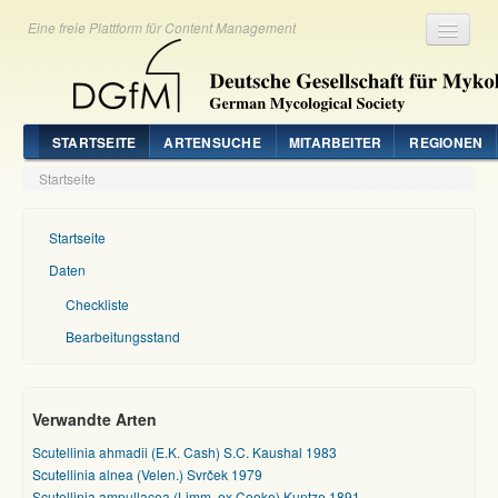
Eine freie Plattform für Content Management
Registrieren
Login
STARTSEITE
ARTENSUCHE
MITARBEITER
REGIONEN
Startseite
Startseite
Daten
Checkliste
Bearbeitungsstand
Verwandte Arten
Scutellinia ahmadii (E.K. Cash) S.C. Kaushal 1983
Scutellinia alnea (Velen.) Svrček 1979
Scutellinia ampullacea (Limm. ex Cooke) Kuntze 1891