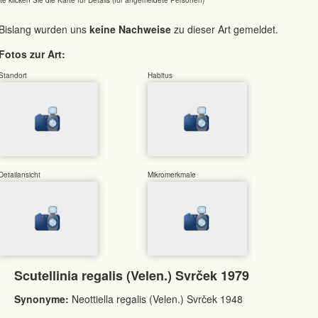
Bislang wurden uns
keine Nachweise
zu dieser Art gemeldet.
Fotos zur Art:
Standort
Habitus
Detailansicht
Mikromerkmale
Scutellinia regalis (Velen.) Svrček 1979
Synonyme:
Neottiella regalis (Velen.) Svrček 1948