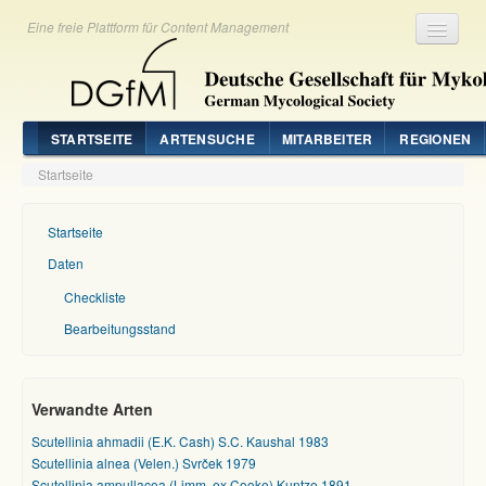
Eine freie Plattform für Content Management
Registrieren
Login
STARTSEITE
ARTENSUCHE
MITARBEITER
REGIONEN
Startseite
Startseite
Daten
Checkliste
Bearbeitungsstand
Verwandte Arten
Scutellinia ahmadii (E.K. Cash) S.C. Kaushal 1983
Scutellinia alnea (Velen.) Svrček 1979
Scutellinia ampullacea (Limm. ex Cooke) Kuntze 1891