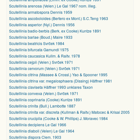
Scutellinia arenosa (Velen.) Le Gal 1967 nom. illeg.
Scutellinia armatospora Dennis 1959
Scutellinia ascoboloides (Bertero ex Mont.) S.C.Teng 1963
Scutellinia asperior (Nyl.) Dennis 1956
Scutellinia badio-berbis (Berk. ex Cooke) Kuntze 1891
Scutellinia barlae (Boud.) Maire 1933
Scutellinia beatricis Svrček 1984
Scutellinia bifurcata Gamundí 1975
Scutellinia caucasica Kullm. & Raitv. 1978
Scutellinia cejpii (Velen.) Svrček 1971
Scutellinia cervorum (Velen.) Svrček 1971
Scutellinia citrina (Massee & Crossl.) Yao & Spooner 1995
Scutellinia citrina var. megalosphaera (Dissing) Häffner 1981
Scutellinia claviseta Häffner 1993 unklares Taxon
Scutellinia convexa (Velen.) Svrček 1971
Scutellinia coprinaria (Cooke) Kuntze 1891
Scutellinia crinita (Bull.) Lambotte 1887
Scutellinia crinita var. discreta (Kullman & Raitv.) Matocec & Krisai 2005
Scutellinia crucipila (Cooke & W. Phillips) J. Moravec 1984
Scutellinia decipiens Le Gal 1966
Scutellinia diaboli (Velen) Le Gal 1964
Scutellinia dispora Clem. 1903