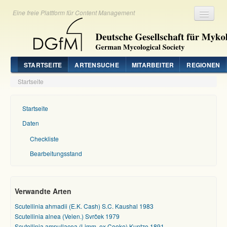
Eine freie Plattform für Content Management
Registrieren
Login
STARTSEITE
ARTENSUCHE
MITARBEITER
REGIONEN
Startseite
Startseite
Daten
Checkliste
Bearbeitungsstand
Verwandte Arten
Scutellinia ahmadii (E.K. Cash) S.C. Kaushal 1983
Scutellinia alnea (Velen.) Svrček 1979
Scutellinia ampullacea (Limm. ex Cooke) Kuntze 1891