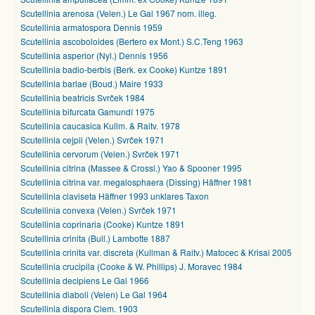
Scutellinia arenosa (Velen.) Le Gal 1967 nom. illeg.
Scutellinia armatospora Dennis 1959
Scutellinia ascoboloides (Bertero ex Mont.) S.C.Teng 1963
Scutellinia asperior (Nyl.) Dennis 1956
Scutellinia badio-berbis (Berk. ex Cooke) Kuntze 1891
Scutellinia barlae (Boud.) Maire 1933
Scutellinia beatricis Svrček 1984
Scutellinia bifurcata Gamundí 1975
Scutellinia caucasica Kullm. & Raitv. 1978
Scutellinia cejpii (Velen.) Svrček 1971
Scutellinia cervorum (Velen.) Svrček 1971
Scutellinia citrina (Massee & Crossl.) Yao & Spooner 1995
Scutellinia citrina var. megalosphaera (Dissing) Häffner 1981
Scutellinia claviseta Häffner 1993 unklares Taxon
Scutellinia convexa (Velen.) Svrček 1971
Scutellinia coprinaria (Cooke) Kuntze 1891
Scutellinia crinita (Bull.) Lambotte 1887
Scutellinia crinita var. discreta (Kullman & Raitv.) Matocec & Krisai 2005
Scutellinia crucipila (Cooke & W. Phillips) J. Moravec 1984
Scutellinia decipiens Le Gal 1966
Scutellinia diaboli (Velen) Le Gal 1964
Scutellinia dispora Clem. 1903