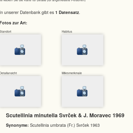
In unserer Datenbank gibt es
1 Datensatz
.
Fotos zur Art:
Standort
Habitus
Detailansicht
Mikromerkmale
Scutellinia minutella Svrček & J. Moravec 1969
Synonyme:
Scutellinia umbrata (Fr.) Svrček 1963