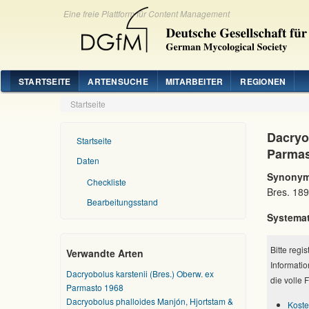
Eine freie Plattform für Content Management
STARTSEITE
ARTENSUCHE
MITARBEITER
REGIONEN
Startseite
Dacryo
Startseite
Parmas
Daten
Synonym
Checkliste
Bres. 18
Bearbeitungsstand
Systemat
Bitte regi
Verwandte Arten
Informatio
Dacryobolus karstenii (Bres.) Oberw. ex
die volle 
Parmasto 1968
Dacryobolus phalloides Manjón, Hjortstam &
Koste