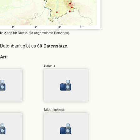
 die Karte für Details (für angemeldete Personen)
 Datenbank gibt es
60 Datensätze
.
Art:
Habitus
Mikromerkmale