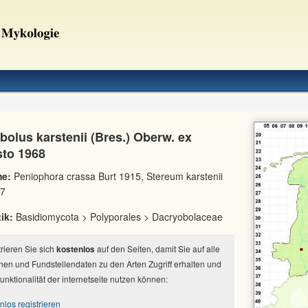
bolus karstenii (Bres.) Oberw. ex
to 1968
e:
Peniophora crassa Burt 1915, Stereum karstenii
97
ik:
Basidiomycota > Polyporales > Dacryobolaceae
strieren Sie sich
kostenlos
auf den Seiten, damit Sie auf alle
nen und Fundstellendaten zu den Arten Zugriff erhalten und
Funktionalität der internetseite nutzen können:
nlos registrieren