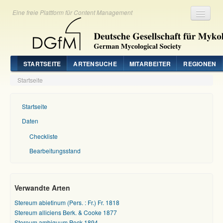
Eine freie Plattform für Content Management
Registrieren
Login
STARTSEITE
ARTENSUCHE
MITARBEITER
REGIONEN
Startseite
Startseite
Daten
Checkliste
Bearbeitungsstand
Verwandte Arten
Stereum abietinum (Pers. : Fr.) Fr. 1818
Stereum alliciens Berk. & Cooke 1877
Stereum ambiguum Peck 1894