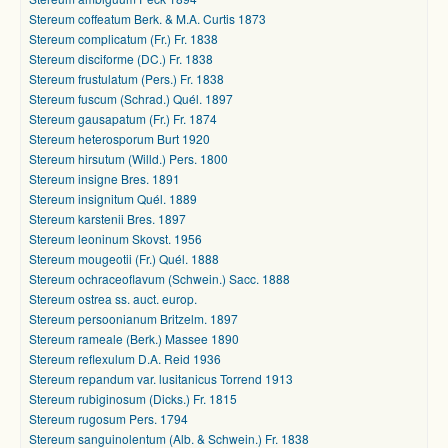
Stereum coffeatum Berk. & M.A. Curtis 1873
Stereum complicatum (Fr.) Fr. 1838
Stereum disciforme (DC.) Fr. 1838
Stereum frustulatum (Pers.) Fr. 1838
Stereum fuscum (Schrad.) Quél. 1897
Stereum gausapatum (Fr.) Fr. 1874
Stereum heterosporum Burt 1920
Stereum hirsutum (Willd.) Pers. 1800
Stereum insigne Bres. 1891
Stereum insignitum Quél. 1889
Stereum karstenii Bres. 1897
Stereum leoninum Skovst. 1956
Stereum mougeotii (Fr.) Quél. 1888
Stereum ochraceoflavum (Schwein.) Sacc. 1888
Stereum ostrea ss. auct. europ.
Stereum persoonianum Britzelm. 1897
Stereum rameale (Berk.) Massee 1890
Stereum reflexulum D.A. Reid 1936
Stereum repandum var. lusitanicus Torrend 1913
Stereum rubiginosum (Dicks.) Fr. 1815
Stereum rugosum Pers. 1794
Stereum sanguinolentum (Alb. & Schwein.) Fr. 1838