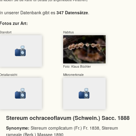
In unserer Datenbank gibt es
347 Datensätze
.
Fotos zur Art:
Standort
Habitus
Foto: Klaus Büchler
Detailansicht
Mikromerkmale
Stereum ochraceoflavum (Schwein.) Sacc. 1888
Synonyme:
Stereum complicatum (Fr.) Fr. 1838, Stereum
rameale (Berk.) Massee 1890