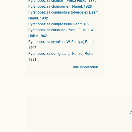
Pyrenopeziza chailletii (Pers.) Fuckel 1870
Pyrenopeziza chamaenerii Nannf. 1928
Pyrenopeziza commoda (Roberge ex Desm.)
Nannf. 1932
Pyrenopeziza compressula Rehm 1896
Pyrenopeziza coriariae (Pass.) E. Müll. &
Hütter 1962
Pyrenopeziza cyanites (W. Phillips) Boud.
1907
Pyrenopeziza denigrata (J. Kunze) Rehm
1881
Alle einblenden …
Z