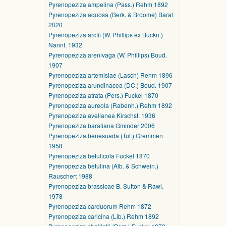
Pyrenopeziza ampelina (Pass.) Rehm 1892
Pyrenopeziza aquosa (Berk. & Broome) Baral
2020
Pyrenopeziza arctii (W. Phillips ex Buckn.)
Nannf. 1932
Pyrenopeziza arenivaga (W. Phillips) Boud.
1907
Pyrenopeziza artemisiae (Lasch) Rehm 1896
Pyrenopeziza arundinacea (DC.) Boud. 1907
Pyrenopeziza atrata (Pers.) Fuckel 1870
Pyrenopeziza aureola (Rabenh.) Rehm 1892
Pyrenopeziza avellanea Kirschst. 1936
Pyrenopeziza baraliana Gminder 2006
Pyrenopeziza benesuada (Tul.) Gremmen
1958
Pyrenopeziza betulicola Fuckel 1870
Pyrenopeziza betulina (Alb. & Schwein.)
Rauschert 1988
Pyrenopeziza brassicae B. Sutton & Rawl.
1978
Pyrenopeziza carduorum Rehm 1872
Pyrenopeziza caricina (Lib.) Rehm 1892