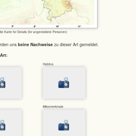
 die Karte für Details (für angemeldete Personen)
urden uns
keine Nachweise
zu dieser Art gemeldet.
Art:
Habitus
Mikromerkmale