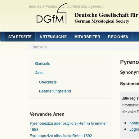
Eine freie Plattform für Content Management
STARTSEITE
ARTENSUCHE
MITARBEITER
REGIONEN
Startseite
Pyreno
Startseite
Synonym
Daten
Checkliste
Systemat
Bearbeitungsstand
Bitte regi
Informatio
die volle 
Verwandte Arten
Koste
Pyrenopeziza adenostylidis (Rehm) Gremmen
Login
1958
Pyrenopeziza albocincta Rehm 1892