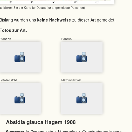
tte klicken Sie die Karte für Details (für angemeldete Personen)
Bislang wurden uns
keine Nachweise
zu dieser Art gemeldet.
Fotos zur Art:
Standort
Habitus
Detailansicht
Mikromerkmale
Absidia glauca Hagem 1908
Systematik:
Zygomycota > Mucorales > Cunninghamellaceae