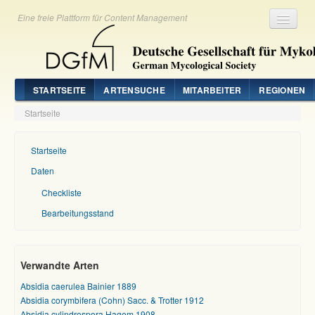
Eine freie Plattform für Content Management
Registrieren
Login
STARTSEITE
ARTENSUCHE
MITARBEITER
REGIONEN
Startseite
Startseite
Daten
Checkliste
Bearbeitungsstand
Verwandte Arten
Absidia caerulea Bainier 1889
Absidia corymbifera (Cohn) Sacc. & Trotter 1912
Absidia cylindrospora Hagem 1908