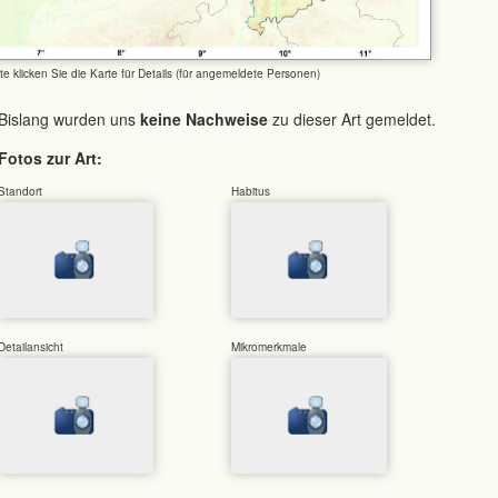
tte klicken Sie die Karte für Details (für angemeldete Personen)
Bislang wurden uns
keine Nachweise
zu dieser Art gemeldet.
Fotos zur Art:
Standort
Habitus
Detailansicht
Mikromerkmale