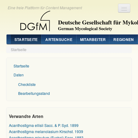
Eine freie Plattform für Content Management
Registrieren
Login
STARTSEITE
ARTENSUCHE
MITARBEITER
REGIONEN
Startseite
Startseite
Daten
Checkliste
Bearbeitungsstand
Verwandte Arten
Acanthostigma ellisii Sacc. & P. Syd. 1899
Acanthostigma melanolasium Kirschst. 1939
Acanthostigma minutum (Fuckel) Sacc. 1883