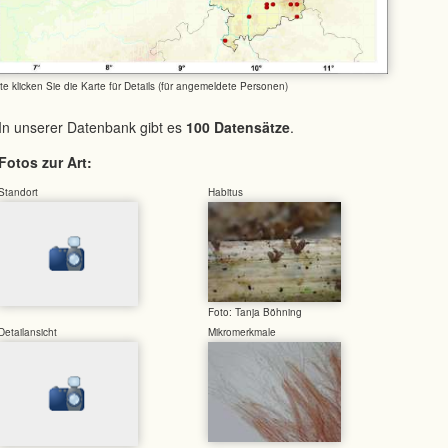
tte klicken Sie die Karte für Details (für angemeldete Personen)
In unserer Datenbank gibt es
100 Datensätze
.
Fotos zur Art:
Standort
Habitus
Foto: Tanja Böhning
Detailansicht
Mikromerkmale