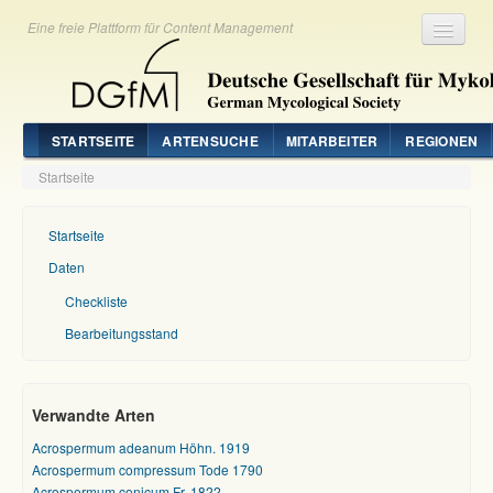
Eine freie Plattform für Content Management
Registrieren
Login
STARTSEITE
ARTENSUCHE
MITARBEITER
REGIONEN
Startseite
Startseite
Daten
Checkliste
Bearbeitungsstand
Verwandte Arten
Acrospermum adeanum Höhn. 1919
Acrospermum compressum Tode 1790
Acrospermum conicum Fr. 1822