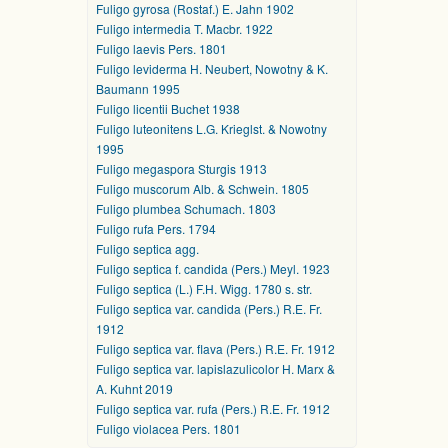
Fuligo gyrosa (Rostaf.) E. Jahn 1902
Fuligo intermedia T. Macbr. 1922
Fuligo laevis Pers. 1801
Fuligo leviderma H. Neubert, Nowotny & K.
Baumann 1995
Fuligo licentii Buchet 1938
Fuligo luteonitens L.G. Krieglst. & Nowotny
1995
Fuligo megaspora Sturgis 1913
Fuligo muscorum Alb. & Schwein. 1805
Fuligo plumbea Schumach. 1803
Fuligo rufa Pers. 1794
Fuligo septica agg.
Fuligo septica f. candida (Pers.) Meyl. 1923
Fuligo septica (L.) F.H. Wigg. 1780 s. str.
Fuligo septica var. candida (Pers.) R.E. Fr.
1912
Fuligo septica var. flava (Pers.) R.E. Fr. 1912
Fuligo septica var. lapislazulicolor H. Marx &
A. Kuhnt 2019
Fuligo septica var. rufa (Pers.) R.E. Fr. 1912
Fuligo violacea Pers. 1801