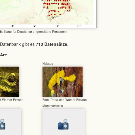
 die Karte für Details (für angemeldete Personen)
 Datenbank gibt es
713 Datensätze
.
Art:
Habitus
nd Werner Eimann
Foto: Petra und Werner Eimann
Mikromerkmale