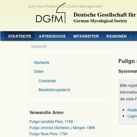
Eine freie Plattform für Content Management
STARTSEITE
ARTENSUCHE
MITARBEITER
REGIONEN
Startseite
Fuligo 
Startseite
Systemat
Daten
Checkliste
Bitte regi
Bearbeitungsstand
Informatio
die volle 
Koste
Verwandte Arten
Login
Fuligo candida Pers. 1796
Fuligo cinerea (Schwein.) Morgan 1896
Fuligo flava Pers. 1794