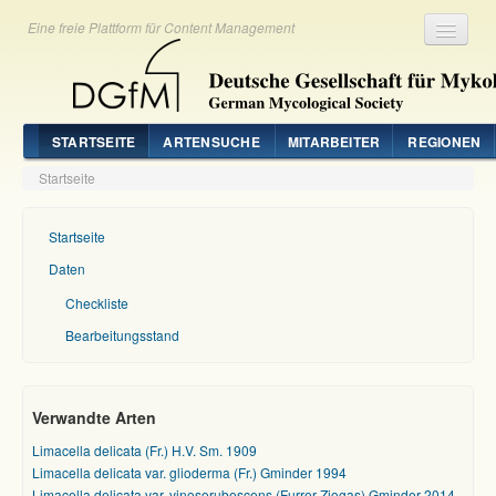
Eine freie Plattform für Content Management
Registrieren
Login
STARTSEITE
ARTENSUCHE
MITARBEITER
REGIONEN
Startseite
Startseite
Daten
Checkliste
Bearbeitungsstand
Verwandte Arten
Limacella delicata (Fr.) H.V. Sm. 1909
Limacella delicata var. glioderma (Fr.) Gminder 1994
Limacella delicata var. vinosorubescens (Furrer-Ziogas) Gminder 2014