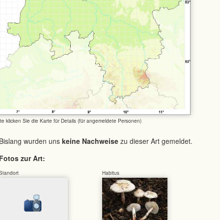
tte klicken Sie die Karte für Details (für angemeldete Personen)
Bislang wurden uns
keine Nachweise
zu dieser Art gemeldet.
Fotos zur Art:
Standort
Habitus