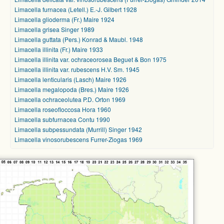
Limacella furnacea (Letell.) E.-J. Gilbert 1928
Limacella glioderma (Fr.) Maire 1924
Limacella grisea Singer 1989
Limacella guttata (Pers.) Konrad & Maubl. 1948
Limacella illinita (Fr.) Maire 1933
Limacella illinita var. ochraceorosea Beguet & Bon 1975
Limacella illinita var. rubescens H.V. Sm. 1945
Limacella lenticularis (Lasch) Maire 1926
Limacella megalopoda (Bres.) Maire 1926
Limacella ochraceolutea P.D. Orton 1969
Limacella roseofloccosa Hora 1960
Limacella subfurnacea Contu 1990
Limacella subpessundata (Murrill) Singer 1942
Limacella vinosorubescens Furrer-Ziogas 1969