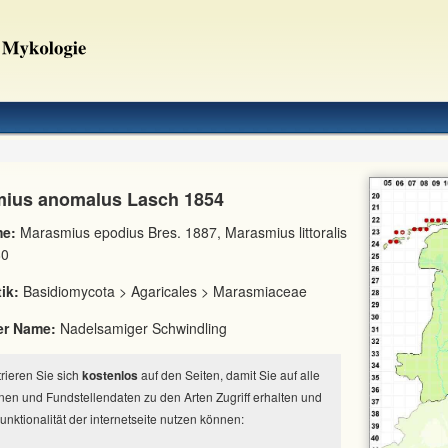
ius anomalus Lasch 1854
e:
Marasmius epodius Bres. 1887, Marasmius littoralis
80
ik:
Basidiomycota > Agaricales > Marasmiaceae
er Name:
Nadelsamiger Schwindling
strieren Sie sich
kostenlos
auf den Seiten, damit Sie auf alle
nen und Fundstellendaten zu den Arten Zugriff erhalten und
Funktionalität der internetseite nutzen können: