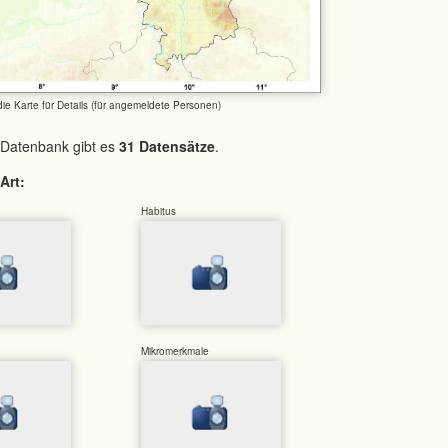
 die Karte für Details (für angemeldete Personen)
 Datenbank gibt es
31 Datensätze
.
Art:
Habitus
Mikromerkmale