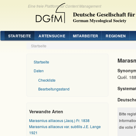
Eine freie Plattform für Content Management
STARTSEITE
ARTENSUCHE
MITARBEITER
REGIONEN
Startseite
Marasm
Startseite
Synonym
Daten
Quél. 18
Checkliste
Systemat
Bearbeitungsstand
Deutsch
Verwandte Arten
Bitte regi
Marasmius alliaceus (Jacq.) Fr. 1838
Informatio
Marasmius alliaceus var. subtilis J.E. Lange
die volle 
1921