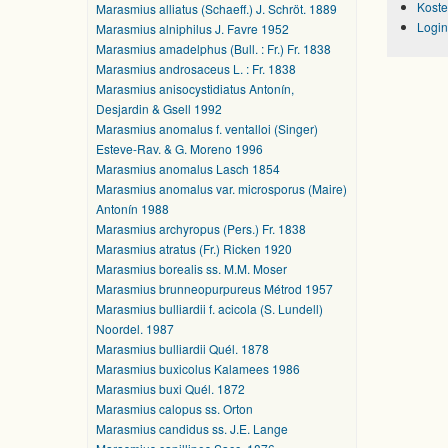
Koste
Marasmius alliatus (Schaeff.) J. Schröt. 1889
Login
Marasmius alniphilus J. Favre 1952
Marasmius amadelphus (Bull. : Fr.) Fr. 1838
Marasmius androsaceus L. : Fr. 1838
Marasmius anisocystidiatus Antonín,
Desjardin & Gsell 1992
Marasmius anomalus f. ventalloi (Singer)
Esteve-Rav. & G. Moreno 1996
Marasmius anomalus Lasch 1854
Marasmius anomalus var. microsporus (Maire)
Antonín 1988
Marasmius archyropus (Pers.) Fr. 1838
Marasmius atratus (Fr.) Ricken 1920
Marasmius borealis ss. M.M. Moser
Marasmius brunneopurpureus Métrod 1957
Marasmius bulliardii f. acicola (S. Lundell)
Noordel. 1987
Marasmius bulliardii Quél. 1878
Marasmius buxicolus Kalamees 1986
Marasmius buxi Quél. 1872
Marasmius calopus ss. Orton
Marasmius candidus ss. J.E. Lange