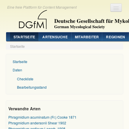
Eine freie Plattform für Content Management
Registrieren
Login
STARTSEITE
ARTENSUCHE
MITARBEITER
REGIONEN
Startseite
Startseite
Daten
Checkliste
Bearbeitungsstand
Verwandte Arten
Phragmidium acuminatum (Fr.) Cooke 1871
Phragmidium andersonii Shear 1902
Phragmidium arcticum Lagerh. 1908