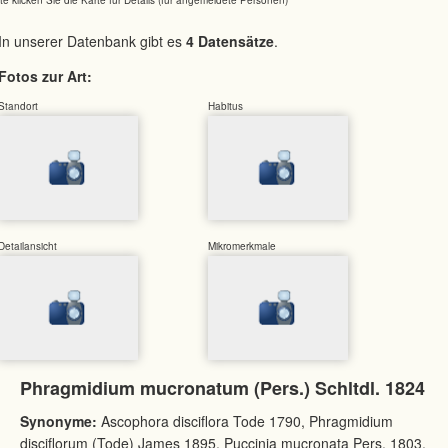
In unserer Datenbank gibt es
4 Datensätze
.
Fotos zur Art:
Standort
Habitus
Detailansicht
Mikromerkmale
Phragmidium mucronatum (Pers.) Schltdl. 1824
Synonyme:
Ascophora disciflora Tode 1790, Phragmidium
disciflorum (Tode) James 1895, Puccinia mucronata Pers. 1803,