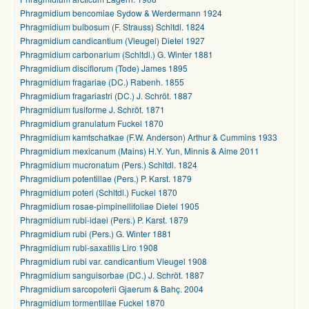
Phragmidium bencomiae Sydow & Werdermann 1924
Phragmidium bulbosum (F. Strauss) Schltdl. 1824
Phragmidium candicantium (Vleugel) Dietel 1927
Phragmidium carbonarium (Schltdl.) G. Winter 1881
Phragmidium disciflorum (Tode) James 1895
Phragmidium fragariae (DC.) Rabenh. 1855
Phragmidium fragariastri (DC.) J. Schröt. 1887
Phragmidium fusiforme J. Schröt. 1871
Phragmidium granulatum Fuckel 1870
Phragmidium kamtschatkae (F.W. Anderson) Arthur & Cummins 1933
Phragmidium mexicanum (Mains) H.Y. Yun, Minnis & Aime 2011
Phragmidium mucronatum (Pers.) Schltdl. 1824
Phragmidium potentillae (Pers.) P. Karst. 1879
Phragmidium poteri (Schltdl.) Fuckel 1870
Phragmidium rosae-pimpinellifoliae Dietel 1905
Phragmidium rubi-idaei (Pers.) P. Karst. 1879
Phragmidium rubi (Pers.) G. Winter 1881
Phragmidium rubi-saxatilis Liro 1908
Phragmidium rubi var. candicantium Vleugel 1908
Phragmidium sanguisorbae (DC.) J. Schröt. 1887
Phragmidium sarcopoterii Gjaerum & Bahç. 2004
Phragmidium tormentillae Fuckel 1870