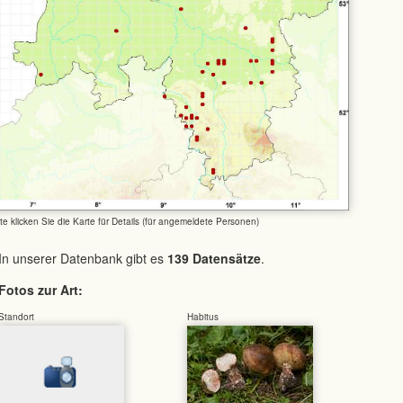
tte klicken Sie die Karte für Details (für angemeldete Personen)
In unserer Datenbank gibt es
139 Datensätze
.
Fotos zur Art:
Standort
Habitus