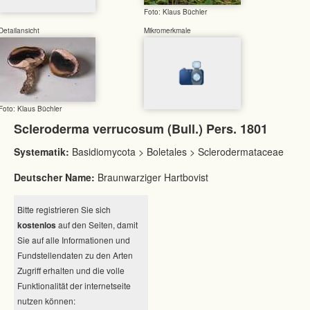
Foto: Klaus Büchler
Detailansicht
Mikromerkmale
Foto: Klaus Büchler
Scleroderma verrucosum (Bull.) Pers. 1801
Systematik:
Basidiomycota > Boletales > Sclerodermataceae
Deutscher Name:
Braunwarziger Hartbovist
Bitte registrieren Sie sich
kostenlos
auf den Seiten, damit
Sie auf alle Informationen und
Fundstellendaten zu den Arten
Zugriff erhalten und die volle
Funktionalität der internetseite
nutzen können: