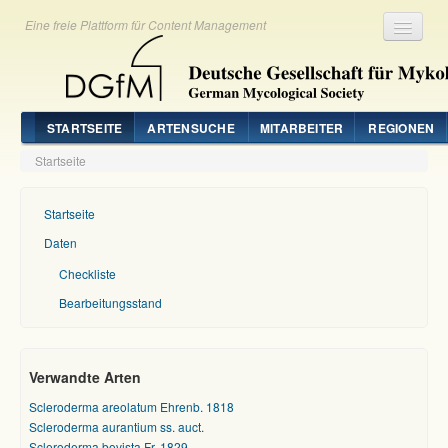
Eine freie Plattform für Content Management
Registrieren
Login
STARTSEITE
ARTENSUCHE
MITARBEITER
REGIONEN
Startseite
Startseite
Daten
Checkliste
Bearbeitungsstand
Verwandte Arten
Scleroderma areolatum Ehrenb. 1818
Scleroderma aurantium ss. auct.
Scleroderma bovista Fr. 1829