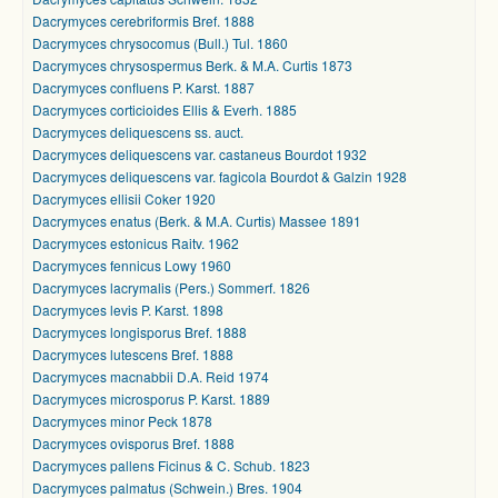
Dacrymyces cerebriformis Bref. 1888
Dacrymyces chrysocomus (Bull.) Tul. 1860
Dacrymyces chrysospermus Berk. & M.A. Curtis 1873
Dacrymyces confluens P. Karst. 1887
Dacrymyces corticioides Ellis & Everh. 1885
Dacrymyces deliquescens ss. auct.
Dacrymyces deliquescens var. castaneus Bourdot 1932
Dacrymyces deliquescens var. fagicola Bourdot & Galzin 1928
Dacrymyces ellisii Coker 1920
Dacrymyces enatus (Berk. & M.A. Curtis) Massee 1891
Dacrymyces estonicus Raitv. 1962
Dacrymyces fennicus Lowy 1960
Dacrymyces lacrymalis (Pers.) Sommerf. 1826
Dacrymyces levis P. Karst. 1898
Dacrymyces longisporus Bref. 1888
Dacrymyces lutescens Bref. 1888
Dacrymyces macnabbii D.A. Reid 1974
Dacrymyces microsporus P. Karst. 1889
Dacrymyces minor Peck 1878
Dacrymyces ovisporus Bref. 1888
Dacrymyces pallens Ficinus & C. Schub. 1823
Dacrymyces palmatus (Schwein.) Bres. 1904