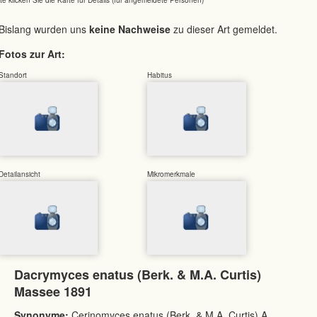
Bislang wurden uns
keine Nachweise
zu dieser Art gemeldet.
Fotos zur Art:
Standort
Habitus
Detailansicht
Mikromerkmale
Dacrymyces enatus (Berk. & M.A. Curtis)
Massee 1891
Synonyme:
Cerinomyces enatus (Berk. & M.A. Curtis) A.