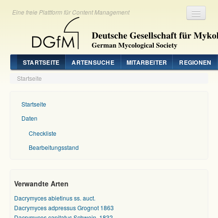
Eine freie Plattform für Content Management
Registrieren
Login
STARTSEITE
ARTENSUCHE
MITARBEITER
REGIONEN
Startseite
Startseite
Daten
Checkliste
Bearbeitungsstand
Verwandte Arten
Dacrymyces abietinus ss. auct.
Dacrymyces adpressus Grognot 1863
Dacrymyces capitatus Schwein. 1832