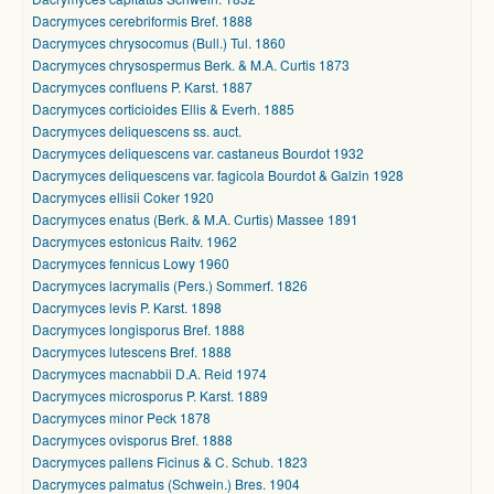
Dacrymyces cerebriformis Bref. 1888
Dacrymyces chrysocomus (Bull.) Tul. 1860
Dacrymyces chrysospermus Berk. & M.A. Curtis 1873
Dacrymyces confluens P. Karst. 1887
Dacrymyces corticioides Ellis & Everh. 1885
Dacrymyces deliquescens ss. auct.
Dacrymyces deliquescens var. castaneus Bourdot 1932
Dacrymyces deliquescens var. fagicola Bourdot & Galzin 1928
Dacrymyces ellisii Coker 1920
Dacrymyces enatus (Berk. & M.A. Curtis) Massee 1891
Dacrymyces estonicus Raitv. 1962
Dacrymyces fennicus Lowy 1960
Dacrymyces lacrymalis (Pers.) Sommerf. 1826
Dacrymyces levis P. Karst. 1898
Dacrymyces longisporus Bref. 1888
Dacrymyces lutescens Bref. 1888
Dacrymyces macnabbii D.A. Reid 1974
Dacrymyces microsporus P. Karst. 1889
Dacrymyces minor Peck 1878
Dacrymyces ovisporus Bref. 1888
Dacrymyces pallens Ficinus & C. Schub. 1823
Dacrymyces palmatus (Schwein.) Bres. 1904