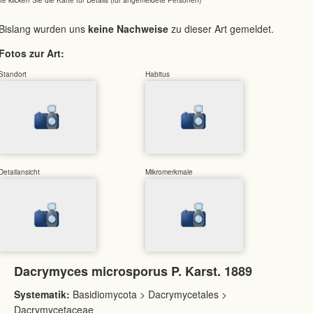
Bislang wurden uns
keine Nachweise
zu dieser Art gemeldet.
Fotos zur Art:
Standort
Habitus
Detailansicht
Mikromerkmale
Dacrymyces microsporus P. Karst. 1889
Systematik:
Basidiomycota > Dacrymycetales >
Dacrymycetaceae