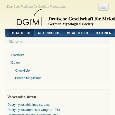
Eine freie Plattform für Content Management
Registrieren
Login
STARTSEITE
ARTENSUCHE
MITARBEITER
REGIONEN
Startseite
Startseite
Daten
Checkliste
Bearbeitungsstand
Verwandte Arten
Dacrymyces abietinus ss. auct.
Dacrymyces adpressus Grognot 1863
Dacrymyces capitatus Schwein. 1832