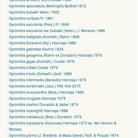
Gyromitra apiculatula (McKnight) Berthet 1972
Gyromitra bubakii Velen. 1922
Gyromitra curtipes Fr. 1861
Gyromitra esculenta (Pers.) Fr. 1849
Gyromitra esculenta var. bubakii (Velen.) J. Moravec 1986
Gyromitra fastigiata (Krombh.) Rehm 1896
Gyromitra fluctuans (Nyl.) Harmaja 1986
Gyromitra gabretae Kavina 1924
Gyromitra geogenia (Rahm ex Donadini) Harmaja 1976
Gyromitra gigas (Krombh.) Cooke 1878
Gyromitra inflata Cooke 1879
Gyromitra infula (Schaeff.) Quél. 1886
Gyromitra intermedia (Benedix) Harmaja 1976
Gyromitra korshinskii (Jacz.) P.M. Kirk 2015
Gyromitra leucoxantha (Bres.) Harmaja 1969
Gyromitra longipes Harmaja 1979
Gyromitra martinii Donadini & Astier 1974
Gyromitra mcknightii Harmaja 1986
Gyromitra melaleuca (Bres.) Donadini 1976
Gyromitra olympiana (Kanouse) Harmaja 1973 ss. Van Vooren &
Moreau
Gyromitra parma (J. Breitenb. & Maas Geest.) Kotl. & Pouzar 1974