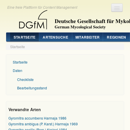
Eine freie Plattform für Content Management
Registrieren
Login
STARTSEITE
ARTENSUCHE
MITARBEITER
REGIONEN
Startseite
Startseite
Daten
Checkliste
Bearbeitungsstand
Verwandte Arten
Gyromitra accumbens Harmaja 1986
Gyromitra ambigua (P. Karst.) Harmaja 1969
Gyromitra ancilis (Pers.) Kreisel 1984