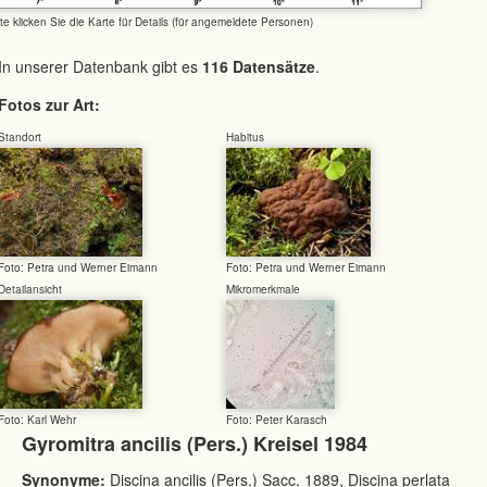
tte klicken Sie die Karte für Details (für angemeldete Personen)
In unserer Datenbank gibt es
116 Datensätze
.
Fotos zur Art:
Standort
Habitus
Foto: Petra und Werner Eimann
Foto: Petra und Werner Eimann
Detailansicht
Mikromerkmale
Foto: Karl Wehr
Foto: Peter Karasch
Gyromitra ancilis (Pers.) Kreisel 1984
Synonyme:
Discina ancilis (Pers.) Sacc. 1889, Discina perlata