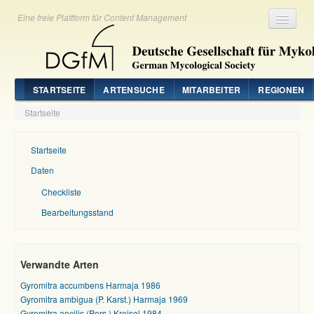
Eine freie Plattform für Content Management
Registrieren
Login
STARTSEITE
ARTENSUCHE
MITARBEITER
REGIONEN
Startseite
Startseite
Daten
Checkliste
Bearbeitungsstand
Verwandte Arten
Gyromitra accumbens Harmaja 1986
Gyromitra ambigua (P. Karst.) Harmaja 1969
Gyromitra ancilis (Pers.) Kreisel 1984