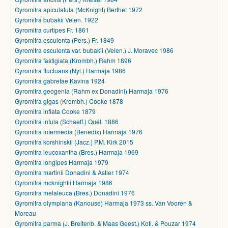
Gyromitra apiculatula (McKnight) Berthet 1972
Gyromitra bubakii Velen. 1922
Gyromitra curtipes Fr. 1861
Gyromitra esculenta (Pers.) Fr. 1849
Gyromitra esculenta var. bubakii (Velen.) J. Moravec 1986
Gyromitra fastigiata (Krombh.) Rehm 1896
Gyromitra fluctuans (Nyl.) Harmaja 1986
Gyromitra gabretae Kavina 1924
Gyromitra geogenia (Rahm ex Donadini) Harmaja 1976
Gyromitra gigas (Krombh.) Cooke 1878
Gyromitra inflata Cooke 1879
Gyromitra infula (Schaeff.) Quél. 1886
Gyromitra intermedia (Benedix) Harmaja 1976
Gyromitra korshinskii (Jacz.) P.M. Kirk 2015
Gyromitra leucoxantha (Bres.) Harmaja 1969
Gyromitra longipes Harmaja 1979
Gyromitra martinii Donadini & Astier 1974
Gyromitra mcknightii Harmaja 1986
Gyromitra melaleuca (Bres.) Donadini 1976
Gyromitra olympiana (Kanouse) Harmaja 1973 ss. Van Vooren &
Moreau
Gyromitra parma (J. Breitenb. & Maas Geest.) Kotl. & Pouzar 1974