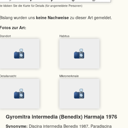
tte klicken Sie die Karte für Details (für angemeldete Personen)
Bislang wurden uns
keine Nachweise
zu dieser Art gemeldet.
Fotos zur Art:
Standort
Habitus
Detailansicht
Mikromerkmale
Gyromitra intermedia (Benedix) Harmaja 1976
Synonyme:
Discina intermedia Benedix 1987, Paradiscina