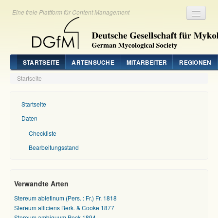
Eine freie Plattform für Content Management
Registrieren
Login
STARTSEITE
ARTENSUCHE
MITARBEITER
REGIONEN
Startseite
Startseite
Daten
Checkliste
Bearbeitungsstand
Verwandte Arten
Stereum abietinum (Pers. : Fr.) Fr. 1818
Stereum alliciens Berk. & Cooke 1877
Stereum ambiguum Peck 1894