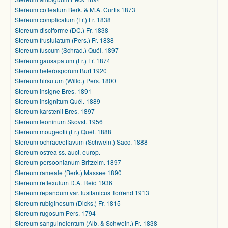
Stereum coffeatum Berk. & M.A. Curtis 1873
Stereum complicatum (Fr.) Fr. 1838
Stereum disciforme (DC.) Fr. 1838
Stereum frustulatum (Pers.) Fr. 1838
Stereum fuscum (Schrad.) Quél. 1897
Stereum gausapatum (Fr.) Fr. 1874
Stereum heterosporum Burt 1920
Stereum hirsutum (Willd.) Pers. 1800
Stereum insigne Bres. 1891
Stereum insignitum Quél. 1889
Stereum karstenii Bres. 1897
Stereum leoninum Skovst. 1956
Stereum mougeotii (Fr.) Quél. 1888
Stereum ochraceoflavum (Schwein.) Sacc. 1888
Stereum ostrea ss. auct. europ.
Stereum persoonianum Britzelm. 1897
Stereum rameale (Berk.) Massee 1890
Stereum reflexulum D.A. Reid 1936
Stereum repandum var. lusitanicus Torrend 1913
Stereum rubiginosum (Dicks.) Fr. 1815
Stereum rugosum Pers. 1794
Stereum sanguinolentum (Alb. & Schwein.) Fr. 1838