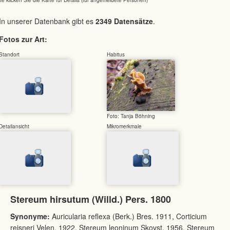
In unserer Datenbank gibt es
2349 Datensätze
.
Fotos zur Art:
Standort
Habitus
Foto: Tanja Böhning
Detailansicht
Mikromerkmale
Stereum hirsutum (Willd.) Pers. 1800
Synonyme:
Auricularia reflexa (Berk.) Bres. 1911, Corticium
reisneri Velen. 1922, Stereum leoninum Skovst. 1956, Stereum