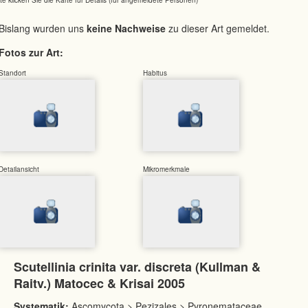
Bislang wurden uns
keine Nachweise
zu dieser Art gemeldet.
Fotos zur Art:
Standort
Habitus
Detailansicht
Mikromerkmale
Scutellinia crinita var. discreta (Kullman &
Raitv.) Matocec & Krisai 2005
Systematik:
Ascomycota > Pezizales > Pyronemataceae