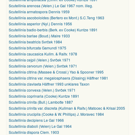
Scutellinia arenosa (Velen.) Le Gal 1967 nom. illeg.
Scutellinia armatospora Dennis 1959
Scutellinia ascoboloides (Bertero ex Mont.) S.C.Teng 1963
Scutellinia asperior (Nyl.) Dennis 1956
Scutellinia badio-berbis (Berk. ex Cooke) Kuntze 1891
Scutellinia barlae (Boud.) Maire 1933
Scutellinia beatricis Svrček 1984
Scutellinia bifurcata Gamundí 1975
Scutellinia caucasica Kullm. & Raitv. 1978
Scutellinia cejpii (Velen.) Svrček 1971
Scutellinia cervorum (Velen.) Svrček 1971
Scutellinia citrina (Massee & Crossl.) Yao & Spooner 1995
Scutellinia citrina var. megalosphaera (Dissing) Häffner 1981
Scutellinia claviseta Häffner 1993 unklares Taxon
Scutellinia convexa (Velen.) Svrček 1971
Scutellinia coprinaria (Cooke) Kuntze 1891
Scutellinia crinita (Bull.) Lambotte 1887
Scutellinia crinita var. discreta (Kullman & Raitv.) Matocec & Krisai 2005
Scutellinia crucipila (Cooke & W. Phillips) J. Moravec 1984
Scutellinia decipiens Le Gal 1966
Scutellinia diaboli (Velen) Le Gal 1964
Scutellinia dispora Clem. 1903