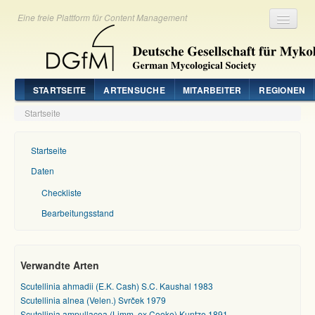
Eine freie Plattform für Content Management
Registrieren
Login
STARTSEITE
ARTENSUCHE
MITARBEITER
REGIONEN
Startseite
Startseite
Daten
Checkliste
Bearbeitungsstand
Verwandte Arten
Scutellinia ahmadii (E.K. Cash) S.C. Kaushal 1983
Scutellinia alnea (Velen.) Svrček 1979
Scutellinia ampullacea (Limm. ex Cooke) Kuntze 1891