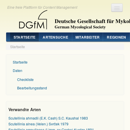
Eine freie Plattform für Content Management
Registrieren
Login
STARTSEITE
ARTENSUCHE
MITARBEITER
REGIONEN
Startseite
Startseite
Daten
Checkliste
Bearbeitungsstand
Verwandte Arten
Scutellinia ahmadii (E.K. Cash) S.C. Kaushal 1983
Scutellinia alnea (Velen.) Svrček 1979
Scutellinia ampullacea (Limm. ex Cooke) Kuntze 1891