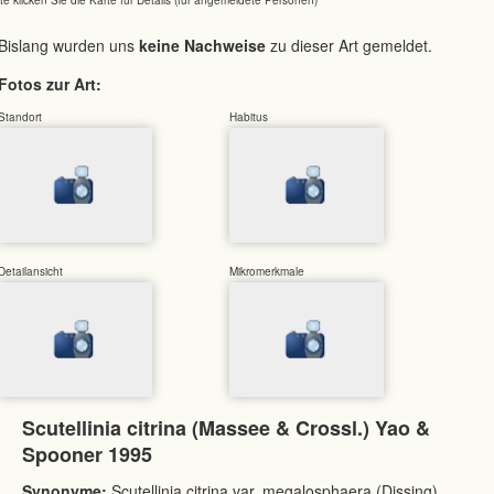
Bislang wurden uns
keine Nachweise
zu dieser Art gemeldet.
Fotos zur Art:
Standort
Habitus
Detailansicht
Mikromerkmale
Scutellinia citrina (Massee & Crossl.) Yao &
Spooner 1995
Synonyme:
Scutellinia citrina var. megalosphaera (Dissing)