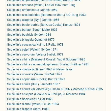
Scutellinia arenosa (Velen.) Le Gal 1967 nom. illeg.
Scutellinia armatospora Dennis 1959
Scutellinia ascoboloides (Bertero ex Mont.) S.C.Teng 1963
Scutellinia asperior (Nyl.) Dennis 1956
Scutellinia badio-berbis (Berk. ex Cooke) Kuntze 1891
Scutellinia barlae (Boud.) Maire 1933
Scutellinia beatricis Svrček 1984
Scutellinia bifurcata Gamundí 1975
Scutellinia caucasica Kullm. & Raitv. 1978
Scutellinia cejpii (Velen.) Svrček 1971
Scutellinia cervorum (Velen.) Svrček 1971
Scutellinia citrina (Massee & Crossl.) Yao & Spooner 1995
Scutellinia citrina var. megalosphaera (Dissing) Häffner 1981
Scutellinia claviseta Häffner 1993 unklares Taxon
Scutellinia convexa (Velen.) Svrček 1971
Scutellinia coprinaria (Cooke) Kuntze 1891
Scutellinia crinita (Bull.) Lambotte 1887
Scutellinia crinita var. discreta (Kullman & Raitv.) Matocec & Krisai 2005
Scutellinia crucipila (Cooke & W. Phillips) J. Moravec 1984
Scutellinia decipiens Le Gal 1966
Scutellinia diaboli (Velen) Le Gal 1964
Scutellinia dispora Clem. 1903