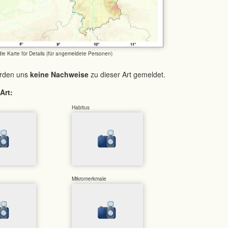
 die Karte für Details (für angemeldete Personen)
urden uns
keine Nachweise
zu dieser Art gemeldet.
Art:
Habitus
Mikromerkmale