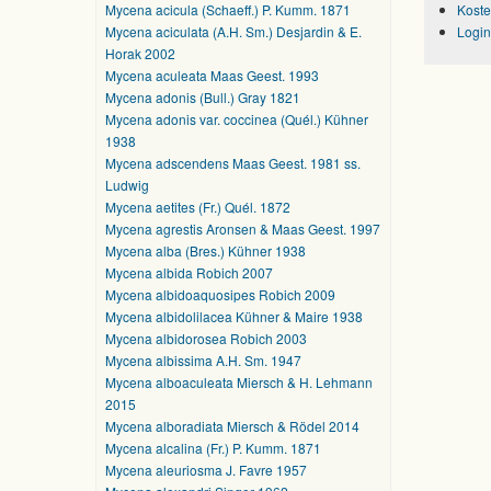
Mycena acicula (Schaeff.) P. Kumm. 1871
Koste
Mycena aciculata (A.H. Sm.) Desjardin & E.
Login
Horak 2002
Mycena aculeata Maas Geest. 1993
Mycena adonis (Bull.) Gray 1821
Mycena adonis var. coccinea (Quél.) Kühner
1938
Mycena adscendens Maas Geest. 1981 ss.
Ludwig
Mycena aetites (Fr.) Quél. 1872
Mycena agrestis Aronsen & Maas Geest. 1997
Mycena alba (Bres.) Kühner 1938
Mycena albida Robich 2007
Mycena albidoaquosipes Robich 2009
Mycena albidolilacea Kühner & Maire 1938
Mycena albidorosea Robich 2003
Mycena albissima A.H. Sm. 1947
Mycena alboaculeata Miersch & H. Lehmann
2015
Mycena alboradiata Miersch & Rödel 2014
Mycena alcalina (Fr.) P. Kumm. 1871
Mycena aleuriosma J. Favre 1957