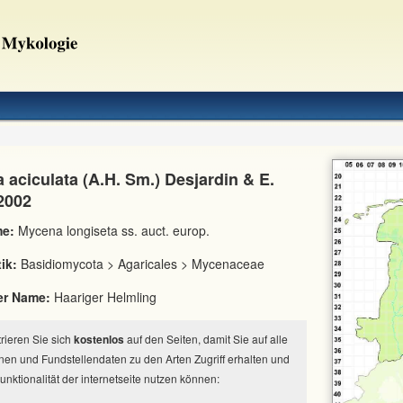
aciculata (A.H. Sm.) Desjardin & E.
2002
e:
Mycena longiseta ss. auct. europ.
ik:
Basidiomycota > Agaricales > Mycenaceae
er Name:
Haariger Helmling
strieren Sie sich
kostenlos
auf den Seiten, damit Sie auf alle
nen und Fundstellendaten zu den Arten Zugriff erhalten und
Funktionalität der internetseite nutzen können: