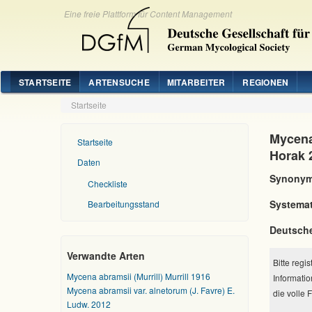
Eine freie Plattform für Content Management
STARTSEITE
ARTENSUCHE
MITARBEITER
REGIONEN
Startseite
Mycena 
Startseite
Horak 
Daten
Synonym
Checkliste
Systemat
Bearbeitungsstand
Deutsch
Verwandte Arten
Bitte regi
Mycena abramsii (Murrill) Murrill 1916
Informatio
Mycena abramsii var. alnetorum (J. Favre) E.
die volle 
Ludw. 2012