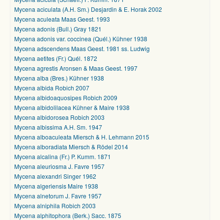
Mycena aciculata (A.H. Sm.) Desjardin & E. Horak 2002
Mycena aculeata Maas Geest. 1993
Mycena adonis (Bull.) Gray 1821
Mycena adonis var. coccinea (Quél.) Kühner 1938
Mycena adscendens Maas Geest. 1981 ss. Ludwig
Mycena aetites (Fr.) Quél. 1872
Mycena agrestis Aronsen & Maas Geest. 1997
Mycena alba (Bres.) Kühner 1938
Mycena albida Robich 2007
Mycena albidoaquosipes Robich 2009
Mycena albidolilacea Kühner & Maire 1938
Mycena albidorosea Robich 2003
Mycena albissima A.H. Sm. 1947
Mycena alboaculeata Miersch & H. Lehmann 2015
Mycena alboradiata Miersch & Rödel 2014
Mycena alcalina (Fr.) P. Kumm. 1871
Mycena aleuriosma J. Favre 1957
Mycena alexandri Singer 1962
Mycena algeriensis Maire 1938
Mycena alnetorum J. Favre 1957
Mycena alniphila Robich 2003
Mycena alphitophora (Berk.) Sacc. 1875