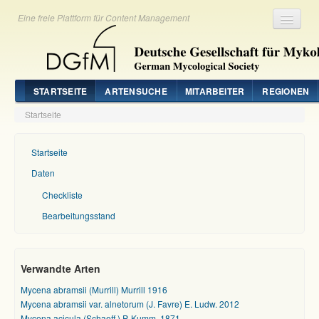
Eine freie Plattform für Content Management
Registrieren
Login
STARTSEITE
ARTENSUCHE
MITARBEITER
REGIONEN
Startseite
Startseite
Daten
Checkliste
Bearbeitungsstand
Verwandte Arten
Mycena abramsii (Murrill) Murrill 1916
Mycena abramsii var. alnetorum (J. Favre) E. Ludw. 2012
Mycena acicula (Schaeff.) P. Kumm. 1871