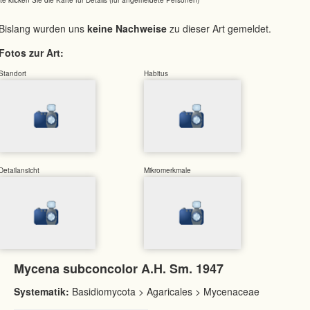
Bislang wurden uns
keine Nachweise
zu dieser Art gemeldet.
Fotos zur Art:
Standort
Habitus
Detailansicht
Mikromerkmale
Mycena subconcolor A.H. Sm. 1947
Systematik:
Basidiomycota > Agaricales > Mycenaceae