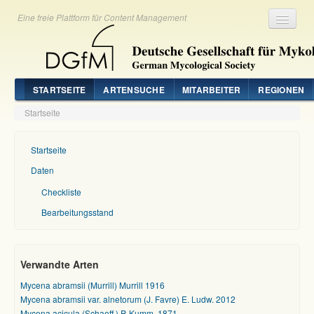
Eine freie Plattform für Content Management
Registrieren
Login
STARTSEITE
ARTENSUCHE
MITARBEITER
REGIONEN
Startseite
Startseite
Daten
Checkliste
Bearbeitungsstand
Verwandte Arten
Mycena abramsii (Murrill) Murrill 1916
Mycena abramsii var. alnetorum (J. Favre) E. Ludw. 2012
Mycena acicula (Schaeff.) P. Kumm. 1871