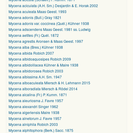
Mycena aciculata (A.H. Sm.) Desjardin & E. Horak 2002
Mycena aculeata Maas Geest. 1993
Mycena adonis (Bull.) Gray 1821
Mycena adonis var. coccinea (Quél.) Kühner 1938
Mycena adscendens Maas Geest. 1981 ss. Ludwig
Mycena aetites (Fr.) Quél. 1872
Mycena agrestis Aronsen & Maas Geest. 1997
Mycena alba (Bres.) Kühner 1938
Mycena albida Robich 2007
Mycena albidoaquosipes Robich 2009
Mycena albidolilacea Kühner & Maire 1938
Mycena albidorosea Robich 2003
Mycena albissima A.H. Sm. 1947
Mycena alboaculeata Miersch & H. Lehmann 2015
Mycena alboradiata Miersch & Rödel 2014
Mycena alcalina (Fr.) P. Kumm. 1871
Mycena aleuriosma J. Favre 1957
Mycena alexandri Singer 1962
Mycena algeriensis Maire 1938
Mycena alnetorum J. Favre 1957
Mycena alniphila Robich 2003
Mycena alphitophora (Berk.) Sacc. 1875