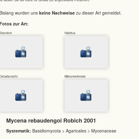
Bislang wurden uns
keine Nachweise
zu dieser Art gemeldet.
Fotos zur Art:
Standort
Habitus
Detailansicht
Mikromerkmale
Mycena rebaudengoi Robich 2001
Systematik:
Basidiomycota > Agaricales > Mycenaceae