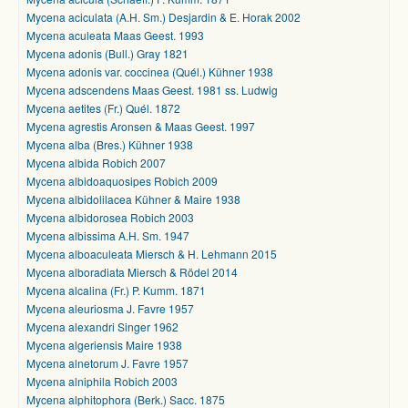
Mycena aciculata (A.H. Sm.) Desjardin & E. Horak 2002
Mycena aculeata Maas Geest. 1993
Mycena adonis (Bull.) Gray 1821
Mycena adonis var. coccinea (Quél.) Kühner 1938
Mycena adscendens Maas Geest. 1981 ss. Ludwig
Mycena aetites (Fr.) Quél. 1872
Mycena agrestis Aronsen & Maas Geest. 1997
Mycena alba (Bres.) Kühner 1938
Mycena albida Robich 2007
Mycena albidoaquosipes Robich 2009
Mycena albidolilacea Kühner & Maire 1938
Mycena albidorosea Robich 2003
Mycena albissima A.H. Sm. 1947
Mycena alboaculeata Miersch & H. Lehmann 2015
Mycena alboradiata Miersch & Rödel 2014
Mycena alcalina (Fr.) P. Kumm. 1871
Mycena aleuriosma J. Favre 1957
Mycena alexandri Singer 1962
Mycena algeriensis Maire 1938
Mycena alnetorum J. Favre 1957
Mycena alniphila Robich 2003
Mycena alphitophora (Berk.) Sacc. 1875