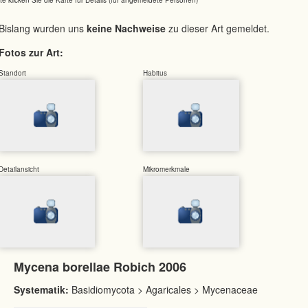
Bislang wurden uns
keine Nachweise
zu dieser Art gemeldet.
Fotos zur Art:
Standort
Habitus
Detailansicht
Mikromerkmale
Mycena borellae Robich 2006
Systematik:
Basidiomycota > Agaricales > Mycenaceae