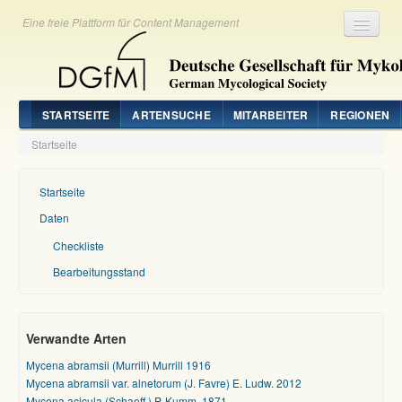
Eine freie Plattform für Content Management
Registrieren
Login
STARTSEITE
ARTENSUCHE
MITARBEITER
REGIONEN
Startseite
Startseite
Daten
Checkliste
Bearbeitungsstand
Verwandte Arten
Mycena abramsii (Murrill) Murrill 1916
Mycena abramsii var. alnetorum (J. Favre) E. Ludw. 2012
Mycena acicula (Schaeff.) P. Kumm. 1871